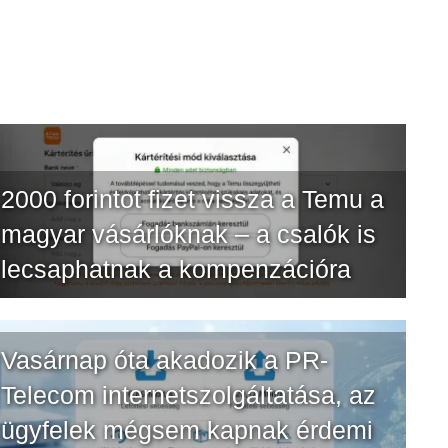
2000 forintot fizet vissza a Temu a
magyar vásárlóknak – a csalók is
lecsaphatnak a kompenzációra
Vasárnap óta akadozik a PR-
Telecom internetszolgáltatása, az
ügyfelek mégsem kapnak érdemi