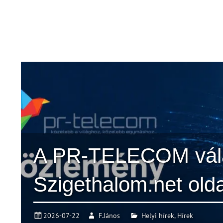
A PR-TELECOM vál
Szigethalom.net olda
2026-07-22
F.János
Helyi hírek
,
Hírek