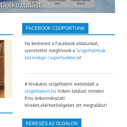
tájékoztatást
FACEBOOK CSOPORTUNK
Ha kedveled a Facebook oldalunkat,
szeretettel meghívunk a
Szigethalmiak
közössége csoportunkba
is!
A hivatalos szigethalmi weboldalt a
szigethalom.hu
linken találod. minden
friss önkormányzati
híreket,elérhetőségeket ott megtalálsz!
KERESÉS AZ OLDALON