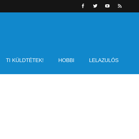
TI KÜLDTÉTEK!
HOBBI
LELAZULÓS