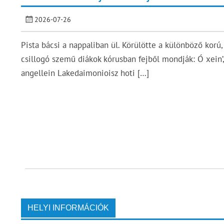
2026-07-26
Pista bácsi a nappaliban ül. Körülötte a különböző korú,
csillogó szemű diákok kórusban fejből mondják: Ó xein’,
angellein Lakedaimonioisz hoti […]
HELYI INFORMÁCIÓK