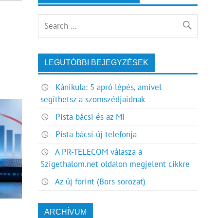
–
LEGUTÓBBI BEJEGYZÉSEK
Kánikula: 5 apró lépés, amivel
segíthetsz a szomszédjaidnak
Pista bácsi és az MI
Pista bácsi új telefonja
A PR-TELECOM válasza a
Szigethalom.net oldalon megjelent cikkre
Az új forint (Bors sorozat)
ARCHÍVUM