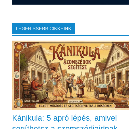
LEGFRISSEBB CIKKEINK
Kánikula: 5 apró lépés, amivel
segíthetsz a szomszédjaidnak