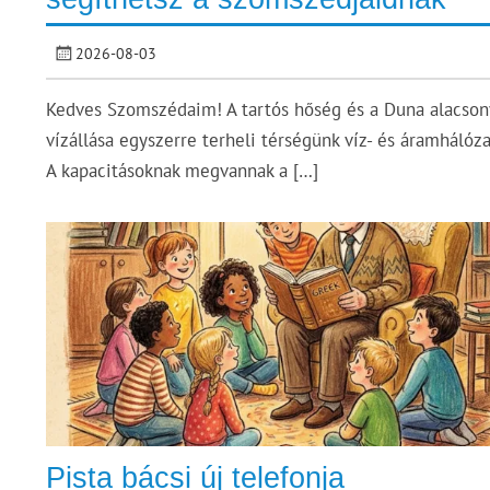
2026-08-03
Kedves Szomszédaim! A tartós hőség és a Duna alacson
vízállása egyszerre terheli térségünk víz- és áramhálóza
A kapacitásoknak megvannak a […]
Pista bácsi új telefonja