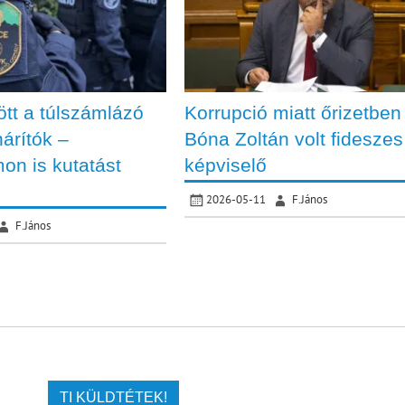
tt a túlszámlázó
Korrupció miatt őrizetben
árítók –
Bóna Zoltán volt fideszes
on is kutatást
képviselő
2026-05-11
F.János
F.János
TI KÜLDTÉTEK!