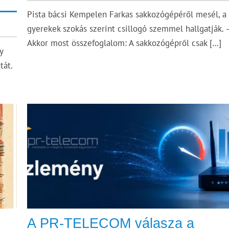
Pista bácsi Kempelen Farkas sakkozógépéről mesél, a
gyerekek szokás szerint csillogó szemmel hallgatják. 
Akkor most összefoglalom: A sakkozógépről csak […]
y
tát.
A PR-TELECOM válasza a