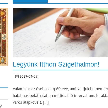
Legyünk Itthon Szigethalmon!
2019-04-05
Valamikor az őseink alig 60 éve, ami valljuk be nem e
hatalmas beláthatatlan milliós idő intervallum, leraktá
város alapköveit. […]
y