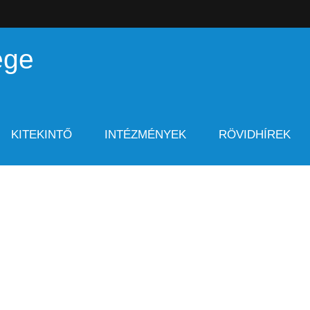
ége
KITEKINTŐ
INTÉZMÉNYEK
RÖVIDHÍREK