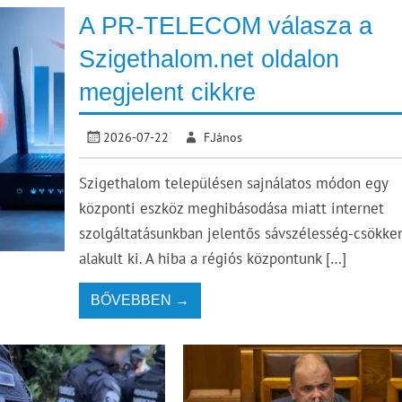
A PR-TELECOM válasza a
Szigethalom.net oldalon
megjelent cikkre
2026-07-22
F.János
Szigethalom településen sajnálatos módon egy
központi eszköz meghibásodása miatt internet
szolgáltatásunkban jelentős sávszélesség-csökke
alakult ki. A hiba a régiós központunk […]
BŐVEBBEN →