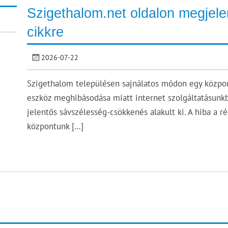
Szigethalom.net oldalon megjele
cikkre
2026-07-22
Szigethalom településen sajnálatos módon egy közpo
eszköz meghibásodása miatt internet szolgáltatásunk
jelentős sávszélesség-csökkenés alakult ki. A hiba a r
központunk […]