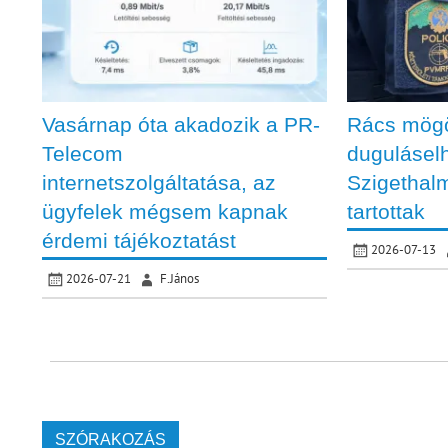
Vasárnap óta akadozik a PR-
Rács mögö
Telecom
duguláselh
internetszolgáltatása, az
Szigethalm
ügyfelek mégsem kapnak
tartottak
érdemi tájékoztatást
2026-07-13
2026-07-21
F.János
SZÓRAKOZÁS