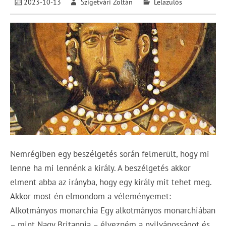
2023-10-13
Szigetvári Zoltán
Lelazulós
Nemrégiben egy beszélgetés során felmerült, hogy mi
lenne ha mi lennénk a király. A beszélgetés akkor
elment abba az irányba, hogy egy király mit tehet meg.
Akkor most én elmondom a véleményemet:
Alkotmányos monarchia Egy alkotmányos monarchiában
– mint Nagy Britannia – élvezném a nyilvánosságot és