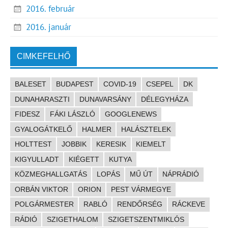
2016. február
2016. január
CIMKEFELHŐ
BALESET
BUDAPEST
COVID-19
CSEPEL
DK
DUNAHARASZTI
DUNAVARSÁNY
DÉLEGYHÁZA
FIDESZ
FÁKI LÁSZLÓ
GOOGLENEWS
GYALOGÁTKELŐ
HALMER
HALÁSZTELEK
HOLTTEST
JOBBIK
KERESIK
KIEMELT
KIGYULLADT
KIÉGETT
KUTYA
KÖZMEGHALLGATÁS
LOPÁS
MŰ ÚT
NÁPRÁDIÓ
ORBÁN VIKTOR
ORION
PEST VÁRMEGYE
POLGÁRMESTER
RABLÓ
RENDŐRSÉG
RÁCKEVE
RÁDIÓ
SZIGETHALOM
SZIGETSZENTMIKLÓS