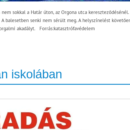
 nem sokkal a Határ úton, az Orgona utca kereszteződésénél.
 A balesetben senki nem sérült meg. A helyszínelést követőe
forgalmi akadályt. Forrás:katasztrófavédelem
án iskolában