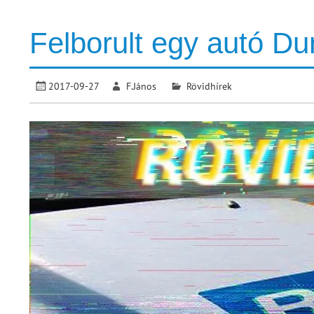
Felborult egy autó D
2017-09-27
F.János
Rövidhírek