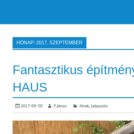
HÓNAP:
2017. SZEPTEMBER
Fantasztikus építmén
HAUS
2017-09-30
F.János
Hírek
,
Lelazulós