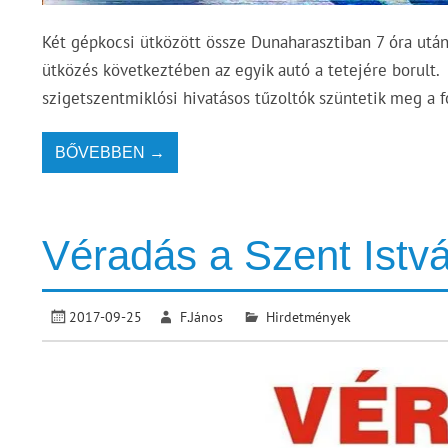
Két gépkocsi ütközött össze Dunaharasztiban 7 óra után
ütközés következtében az egyik autó a tetejére borult.
szigetszentmiklósi hivatásos tűzoltók szüntetik meg a 
BŐVEBBEN →
Véradás a Szent Istv
2017-09-25
F.János
Hirdetmények