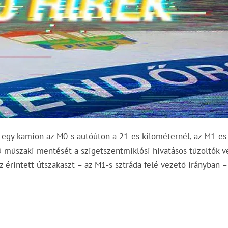
l egy kamion az M0-s autóúton a 21-es kilométernél, az M1-es
ű műszaki mentését a szigetszentmiklósi hivatásos tűzoltók v
z érintett útszakaszt – az M1-s sztráda felé vezető irányban –