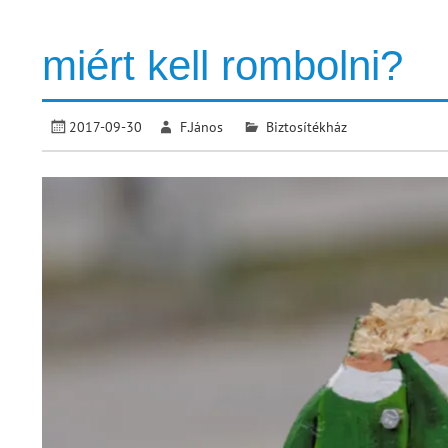
miért kell rombolni?
2017-09-30
F.János
Biztosítékház