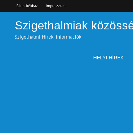
Skip
Biztosítékház
Impresszum
to
content
Szigethalmiak közöss
Szigethalmi Hírek, információk.
HELYI HÍREK