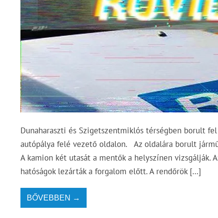
Dunaharaszti és Szigetszentmiklós térségben borult fe
autópálya felé vezető oldalon. Az oldalára borult járm
A kamion két utasát a mentők a helyszínen vizsgálják. A
hatóságok lezárták a forgalom előtt. A rendőrök […]
BŐVEBBEN →