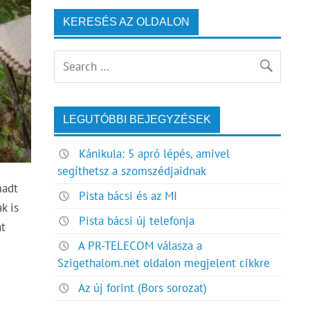
KERESÉS AZ OLDALON
LEGUTÓBBI BEJEGYZÉSEK
Kánikula: 5 apró lépés, amivel
segíthetsz a szomszédjaidnak
madt
Pista bácsi és az MI
k is
Pista bácsi új telefonja
át
A PR-TELECOM válasza a
Szigethalom.net oldalon megjelent cikkre
Az új forint (Bors sorozat)