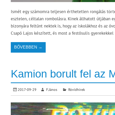
Ismét egy számomra teljesen érthetetlen rongálás tört
esztelen, céltalan rombolásra. Kinek állhatott útjában 
bizonyára feltűnt nektek is, hogy az iskolákhoz és az óv
Csapó Lajos készített, és most a festősulis gyerekekkel
BŐVEBBEN →
Kamion borult fel az 
2017-09-29
F.János
Rövidhírek