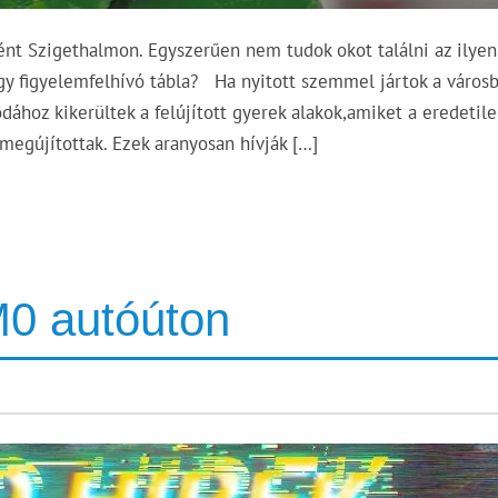
ént Szigethalmon. Egyszerűen nem tudok okot találni az ilyen
egy figyelemfelhívó tábla? Ha nyitott szemmel jártok a városb
odához kikerültek a felújított gyerek alakok,amiket a eredetil
 megújítottak. Ezek aranyosan hívják […]
M0 autóúton