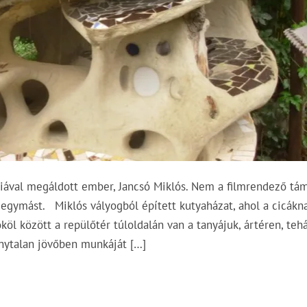
iával megáldott ember, Jancsó Miklós. Nem a filmrendező tá
 egymást. Miklós vályogból épített kutyaházat, ahol a cicákna
öl között a repülőtér túloldalán van a tanyájuk, ártéren, teh
onytalan jövőben munkáját […]