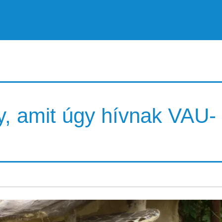
y, amit úgy hívnak VAU-