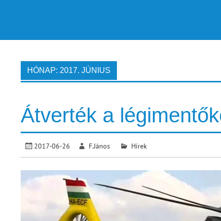
HÓNAP:
2017. JÚNIUS
Átverték a légimentő
2017-06-26
F.János
Hírek