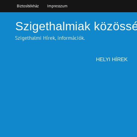
Skip
Biztosítékház
Impresszum
to
content
Szigethalmiak közöss
Szigethalmi Hírek, információk.
HELYI HÍREK