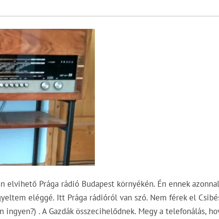
n elvihető Prága rádió Budapest környékén. Én ennek azonna
eltem eléggé. Itt Prága rádióról van szó. Nem férek el Csibé
n ingyen?) . A Gazdák összecihelődnek. Megy a telefonálás, ho