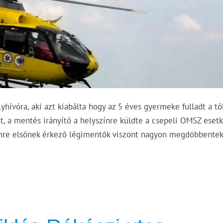
lyhívóra, aki azt kiabálta hogy az 5 éves gyermeke fulladt a t
lt, a mentés irányító a helyszínre küldte a csepeli OMSZ eset
színre elsőnek érkező légimentők viszont nagyon megdöbbentek