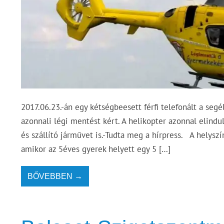
2017.06.23.-án egy kétségbeesett férfi telefonált a segé
azonnali légi mentést kért. A helikopter azonnal elindu
és szállító járművet is.-Tudta meg a hírpress. A hely
amikor az 5éves gyerek helyett egy 5 […]
BŐVEBBEN →