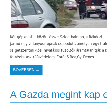
Két gépkocsi ütközött össze Szigethalmon, a Rákóczi ut
jármű egy villanyoszlopnak csapódott, amelyen egy traf
szigetszentmiklósi hivatásos tűzoltók áramtalanítják a
forrás:katasztrófavédelem, Fotó: S.Bea,Gy. Dénes
BŐVEBBEN →
A Gazda megint kap e