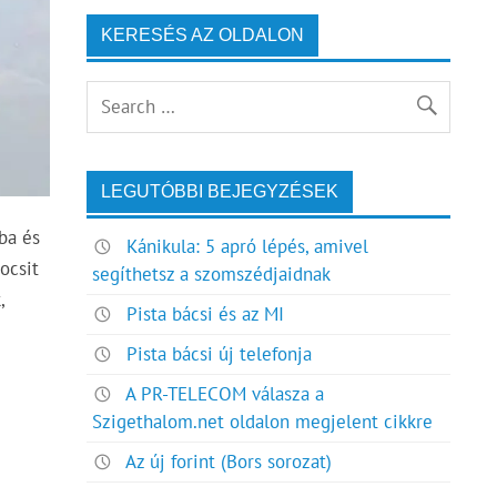
KERESÉS AZ OLDALON
LEGUTÓBBI BEJEGYZÉSEK
óba és
Kánikula: 5 apró lépés, amivel
kocsit
segíthetsz a szomszédjaidnak
,
Pista bácsi és az MI
Pista bácsi új telefonja
A PR-TELECOM válasza a
Szigethalom.net oldalon megjelent cikkre
Az új forint (Bors sorozat)