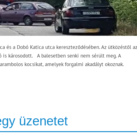
ca és a Dobó Katica utca kereszteződésében. Az ütközéstől az
ó is károsodott. A balesetben senki nem sérült meg. A
 karambolos kocsikat, amelyek forgalmi akadályt okoznak.
gy üzenetet