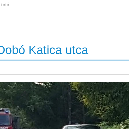
tinfó
Dobó Katica utca