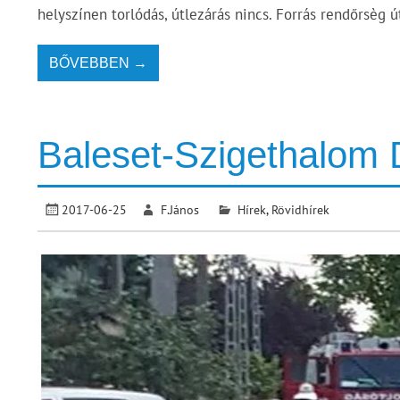
helyszínen torlódás, útlezárás nincs. Forrás rendőrsèg ú
BŐVEBBEN →
Baleset-Szigethalom 
2017-06-25
F.János
Hírek
,
Rövidhírek