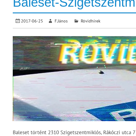
Baleset-Szigetszentm
2017-06-25
F.János
Rövidhírek
Baleset történt 2310 Szigetszentmiklós, Rákóczi utca 7