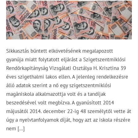
Sikkasztás bűntett elkövetésének megalapozott
gyanúja miatt folytatott eljárást a Szigetszentmiklósi
Rendőrkapitányság Vizsgálati Osztálya H. Krisztina 39
éves szigethalmi lakos ellen. A jelenleg rendelkezésre
álló adatok szerint a nő egy szigetszentmiklósi
magániskola alkalmazottja volt és a tandíjak
beszedésével volt megbízva. A gyanúsított 2014
májusától 2014. december 22-ig 48 személytől vette át
úgy a nyelvtanfolyamok díját, hogy azt az iskola részére
nem […]