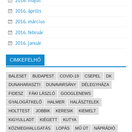
2016. május
2016. április
2016. március
2016. február
2016. január
CIMKEFELHŐ
BALESET
BUDAPEST
COVID-19
CSEPEL
DK
DUNAHARASZTI
DUNAVARSÁNY
DÉLEGYHÁZA
FIDESZ
FÁKI LÁSZLÓ
GOOGLENEWS
GYALOGÁTKELŐ
HALMER
HALÁSZTELEK
HOLTTEST
JOBBIK
KERESIK
KIEMELT
KIGYULLADT
KIÉGETT
KUTYA
KÖZMEGHALLGATÁS
LOPÁS
MŰ ÚT
NÁPRÁDIÓ