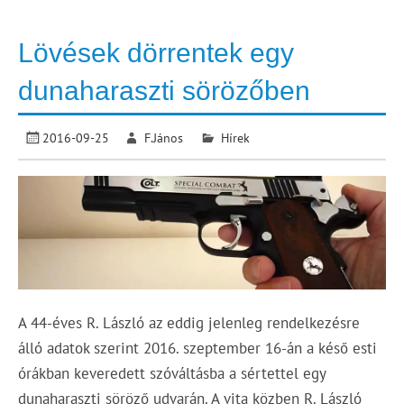
Lövések dörrentek egy
dunaharaszti sörözőben
2016-09-25
F.János
Hírek
A 44-éves R. László az eddig jelenleg rendelkezésre
álló adatok szerint 2016. szeptember 16-án a késő esti
órákban keveredett szóváltásba a sértettel egy
dunaharaszti söröző udvarán. A vita közben R. László