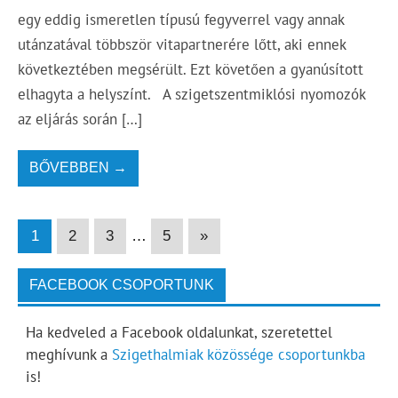
egy eddig ismeretlen típusú fegyverrel vagy annak
utánzatával többször vitapartnerére lőtt, aki ennek
következtében megsérült. Ezt követően a gyanúsított
elhagyta a helyszínt. A szigetszentmiklósi nyomozók
az eljárás során […]
BŐVEBBEN →
1
2
3
…
5
»
FACEBOOK CSOPORTUNK
Ha kedveled a Facebook oldalunkat, szeretettel
meghívunk a
Szigethalmiak közössége csoportunkba
is!