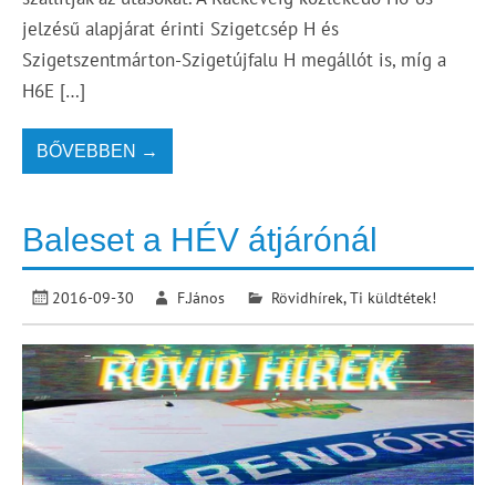
jelzésű alapjárat érinti Szigetcsép H és
Szigetszentmárton-Szigetújfalu H megállót is, míg a
H6E […]
BŐVEBBEN →
Baleset a HÉV átjárónál
2016-09-30
F.János
Rövidhírek
,
Ti küldtétek!