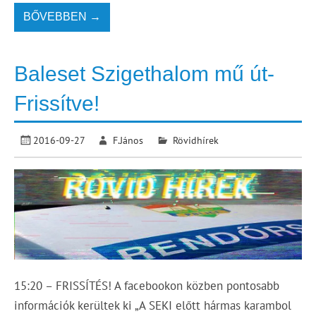
BŐVEBBEN →
Baleset Szigethalom mű út-
Frissítve!
2016-09-27
F.János
Rövidhírek
15:20 – FRISSÍTÉS! A facebookon közben pontosabb
információk kerültek ki „A SEKI előtt hármas karambol