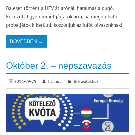
Baleset történt a HÉV átjárónál, hatalmas a dugó.
Fokozott figyelemmel járjatok arra, ha megoldható
próbáljátok kikerülni. köszönjük az infót olvasónknak!
BŐVEBBEN →
Október 2. – népszavazás
2016-09-29
F.János
Biztosítékház