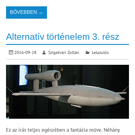
BŐVEBBEN →
Alternatív történelem 3. rész
2016-09-28
Szigetvári Zoltán
Lelazulós
Ez az írás teljes egészében a fantázia műve. Néhány