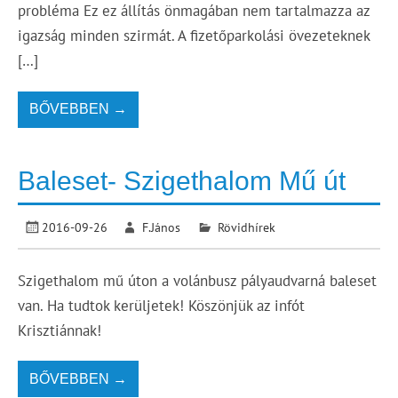
probléma Ez ez állítás önmagában nem tartalmazza az
igazság minden szirmát. A fizetőparkolási övezeteknek
[…]
BŐVEBBEN →
Baleset- Szigethalom Mű út
2016-09-26
F.János
Rövidhírek
Szigethalom mű úton a volánbusz pályaudvarná baleset
van. Ha tudtok kerüljetek! Köszönjük az infót
Krisztiánnak!
BŐVEBBEN →