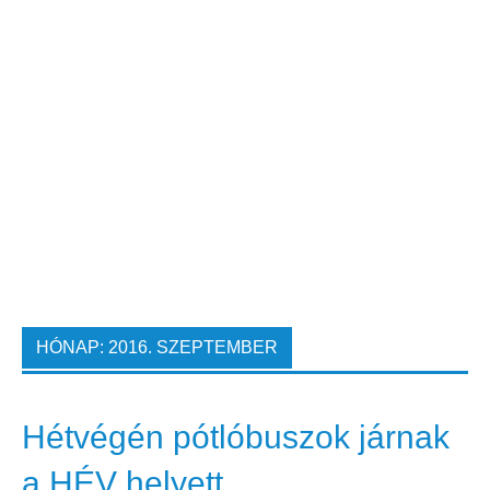
HÓNAP:
2016. SZEPTEMBER
Hétvégén pótlóbuszok járnak
a HÉV helyett