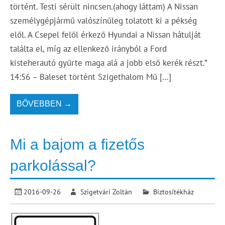
történt. Testi sérült nincsen.(ahogy láttam) A Nissan
személygépjármű valószínűleg tolatott ki a pékség
elől. A Csepel felől érkező Hyundai a Nissan hátulját
találta el, míg az ellenkező irányból a Ford
kisteherautó gyűrte maga alá a jobb első kerék részt.”
14:56 – Baleset történt Szigethalom Mű […]
BŐVEBBEN →
Mi a bajom a fizetős
parkolással?
2016-09-26
Szigetvári Zoltán
Biztosítékház