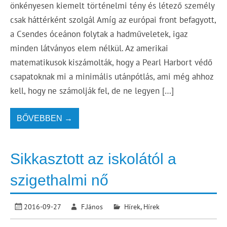
önkényesen kiemelt történelmi tény és létező személy
csak háttérként szolgál Amíg az európai front befagyott,
a Csendes óceánon folytak a hadműveletek, igaz
minden látványos elem nélkül. Az amerikai
matematikusok kiszámolták, hogy a Pearl Harbort védő
csapatoknak mi a minimális utánpótlás, ami még ahhoz
kell, hogy ne számolják fel, de ne legyen […]
BŐVEBBEN →
Sikkasztott az iskolától a
szigethalmi nő
2016-09-27
F.János
Hírek
,
Hírek