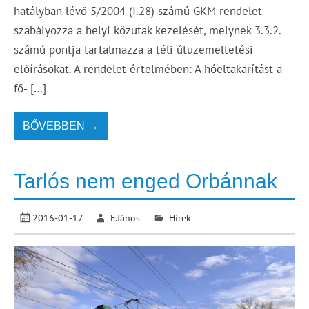
hatályban lévő 5/2004 (I.28) számú GKM rendelet
szabályozza a helyi közutak kezelését, melynek 3.3.2.
számú pontja tartalmazza a téli útüzemeltetési
előírásokat. A rendelet értelmében: A hóeltakarítást a
fő- […]
BŐVEBBEN →
Tarlós nem enged Orbánnak
2016-01-17
F.János
Hírek