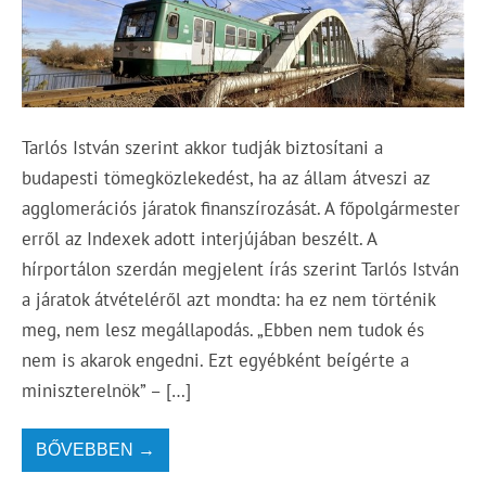
Tarlós István szerint akkor tudják biztosítani a
budapesti tömegközlekedést, ha az állam átveszi az
agglomerációs járatok finanszírozását. A főpolgármester
erről az Indexek adott interjújában beszélt. A
hírportálon szerdán megjelent írás szerint Tarlós István
a járatok átvételéről azt mondta: ha ez nem történik
meg, nem lesz megállapodás. „Ebben nem tudok és
nem is akarok engedni. Ezt egyébként beígérte a
miniszterelnök” – […]
BŐVEBBEN →