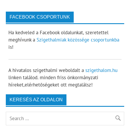
FACEBOOK CSOPORTUNK
Ha kedveled a Facebook oldalunkat, szeretettel
meghívunk a
Szigethalmiak közössége csoportunkba
is!
A hivatalos szigethalmi weboldalt a
szigethalom.hu
linken találod. minden friss önkormányzati
híreket,elérhetőségeket ott megtalálsz!
KERESÉS AZ OLDALON