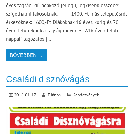
éves tagsági díj adakozó jellegű, legkisebb összege:
szigethalmi lakosoknak: 1400,-Ft más településről
érkezőknek: 1600,-Ft Diákoknak 16 éves korig és 70
éven felülieknek a tagság ingyenes! A16 éven felüli
nappali tagozatos […]
BŐVEBBEN →
Családi disznóvágás
2016-01-17
F.János
Rendezvények