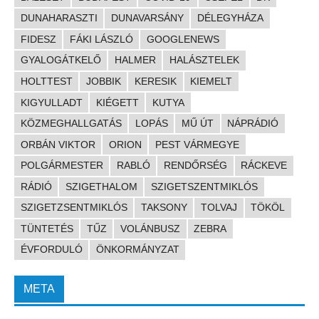
DUNAHARASZTI
DUNAVARSÁNY
DÉLEGYHÁZA
FIDESZ
FÁKI LÁSZLÓ
GOOGLENEWS
GYALOGÁTKELŐ
HALMER
HALÁSZTELEK
HOLTTEST
JOBBIK
KERESIK
KIEMELT
KIGYULLADT
KIÉGETT
KUTYA
KÖZMEGHALLGATÁS
LOPÁS
MŰ ÚT
NÁPRÁDIÓ
ORBÁN VIKTOR
ORION
PEST VÁRMEGYE
POLGÁRMESTER
RABLÓ
RENDŐRSÉG
RÁCKEVE
RÁDIÓ
SZIGETHALOM
SZIGETSZENTMIKLÓS
SZIGETZSENTMIKLÓS
TAKSONY
TOLVAJ
TÖKÖL
TÜNTETÉS
TŰZ
VOLÁNBUSZ
ZEBRA
ÉVFORDULÓ
ÖNKORMÁNYZAT
META