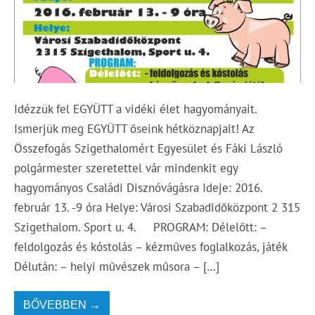
Idézzük fel EGYÜTT a vidéki élet hagyományait.
Ismerjük meg EGYÜTT őseink hétköznapjait! Az
Összefogás Szigethalomért Egyesület és Fáki László
polgármester szeretettel vár mindenkit egy
hagyományos Családi Disznóvágásra Ideje: 2016.
február 13. -9 óra Helye: Városi Szabadidőközpont 2 315
Szigethalom. Sport u. 4. PROGRAM: Délelőtt: –
feldolgozás és kóstolás – kézműves foglalkozás, játék
Délután: – helyi művészek műsora – […]
BŐVEBBEN →