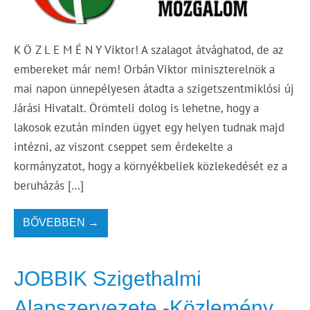
K Ö Z L E M É N Y Viktor! A szalagot átvághatod, de az
embereket már nem! Orbán Viktor miniszterelnök a
mai napon ünnepélyesen átadta a szigetszentmiklósi új
Járási Hivatalt. Örömteli dolog is lehetne, hogy a
lakosok ezután minden ügyet egy helyen tudnak majd
intézni, az viszont cseppet sem érdekelte a
kormányzatot, hogy a környékbeliek közlekedését ez a
beruházás […]
BŐVEBBEN →
JOBBIK Szigethalmi
Alapszervezete -Közlemény