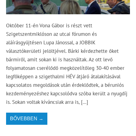
Október 11-én Vona Gábor is részt vett
Szigetszentmiklóson az utcai fórumon és
aláírásgyűjtésen Lupa Jánossal, a JOBBIK
választókerületi jelöltjével. Bárki kérdezhette őket
bármiről, amit sokan ki is használtak. Az ott levő
folyamatosan cserélődő megközelítőleg 30-40 ember
legfőképpen a szigethalmi HÉV átjáró átalakításával
kapcsolatos megoldások után érdeklődtek, a béruniós
kezdeményezéshez kapcsolódva szóba került a nyugdíj
is. Sokan voltak kíváncsiak arra is, […]
BŐVEBBEN →