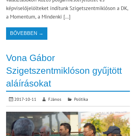
képviselőjelölteket indítunk Szigetszentmiklóson a DK,
a Momentum, a Mindenki […]
BŐVEBBEN →
Vona Gábor
Szigetszentmiklóson gyűjtött
aláírásokat
2017-10-11
F.János
Politika