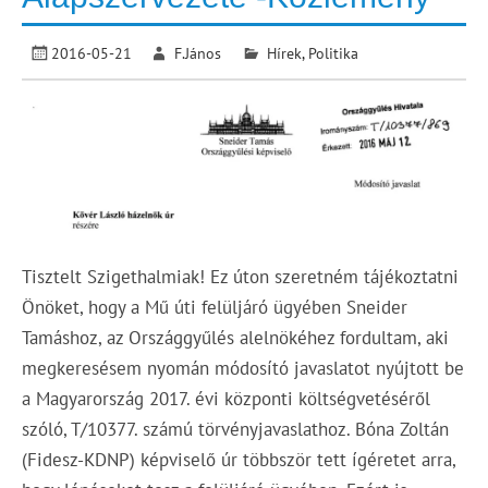
2016-05-21
F.János
Hírek
,
Politika
Tisztelt Szigethalmiak! Ez úton szeretném tájékoztatni
Önöket, hogy a Mű úti felüljáró ügyében Sneider
Tamáshoz, az Országgyűlés alelnökéhez fordultam, aki
megkeresésem nyomán módosító javaslatot nyújtott be
a Magyarország 2017. évi központi költségvetéséről
szóló, T/10377. számú törvényjavaslathoz. Bóna Zoltán
(Fidesz-KDNP) képviselő úr többször tett ígéretet arra,