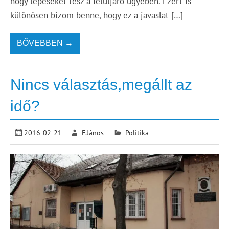
hogy lépéseket tesz a felüljáró ügyében. Ezért is
különösen bízom benne, hogy ez a javaslat […]
BŐVEBBEN →
Nincs választás,megállt az
idő?
2016-02-21
F.János
Politika