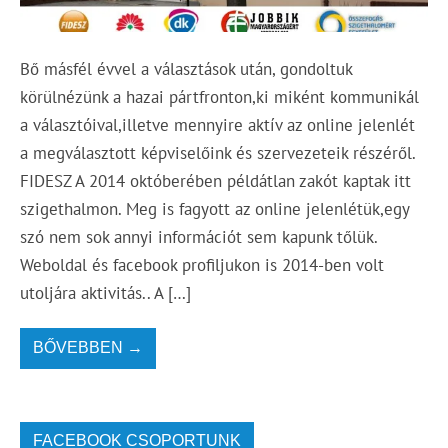
Bő másfél évvel a választások után, gondoltuk
körülnézünk a hazai pártfronton,ki miként kommunikál
a választóival,illetve mennyire aktív az online jelenlét
a megválasztott képviselőink és szervezeteik részéről.
FIDESZ A 2014 októberében példátlan zakót kaptak itt
szigethalmon. Meg is fagyott az online jelenlétük,egy
szó nem sok annyi információt sem kapunk tőlük.
Weboldal és facebook profiljukon is 2014-ben volt
utoljára aktivitás.. A […]
BŐVEBBEN →
FACEBOOK CSOPORTUNK