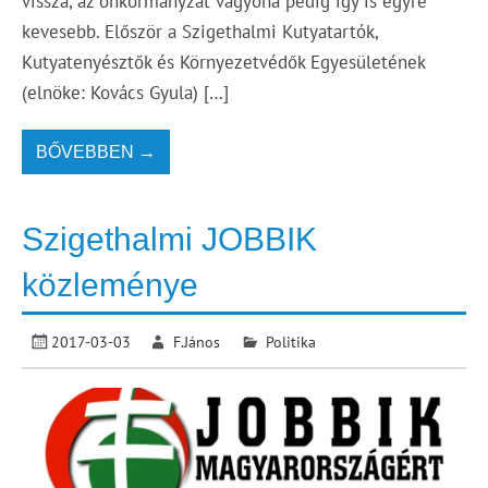
vissza, az önkormányzat vagyona pedig így is egyre
kevesebb. Először a Szigethalmi Kutyatartók,
Kutyatenyésztők és Környezetvédők Egyesületének
(elnöke: Kovács Gyula) […]
BŐVEBBEN →
Szigethalmi JOBBIK
közleménye
2017-03-03
F.János
Politika