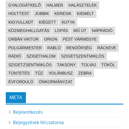
GYALOGÁTKELŐ
HALMER
HALÁSZTELEK
HOLTTEST
JOBBIK
KERESIK
KIEMELT
KIGYULLADT
KIÉGETT
KUTYA
KÖZMEGHALLGATÁS
LOPÁS
MŰ ÚT
NÁPRÁDIÓ
ORBÁN VIKTOR
ORION
PEST VÁRMEGYE
POLGÁRMESTER
RABLÓ
RENDŐRSÉG
RÁCKEVE
RÁDIÓ
SZIGETHALOM
SZIGETSZENTMIKLÓS
SZIGETZSENTMIKLÓS
TAKSONY
TOLVAJ
TÖKÖL
TÜNTETÉS
TŰZ
VOLÁNBUSZ
ZEBRA
ÉVFORDULÓ
ÖNKORMÁNYZAT
META
Bejelentkezés
Bejegyzések hírcsatorna