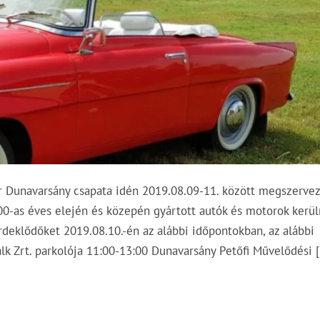
r Dunavarsány csapata idén 2019.08.09-11. között megszervezi
00-as éves elején és közepén gyártott autók és motorok kerü
érdeklődőket 2019.08.10.-én az alábbi időpontokban, az alábbi
lk Zrt. parkolója 11:00-13:00 Dunavarsány Petőfi Művelődési 