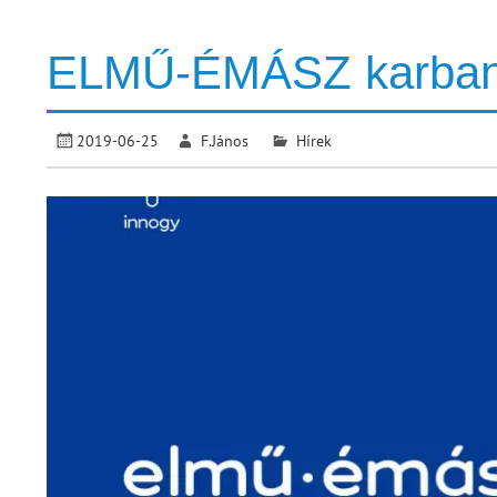
ELMŰ-ÉMÁSZ karbant
2019-06-25
F.János
Hírek