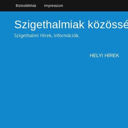
Skip
Biztosítékház
Impresszum
to
content
Szigethalmiak közöss
Szigethalmi Hírek, információk.
HELYI HÍREK