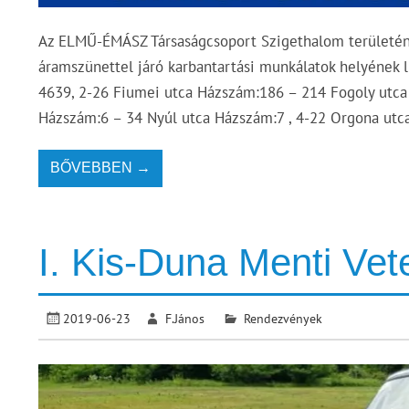
Az ELMŰ-ÉMÁSZ Társaságcsoport Szigethalom területén 
áramszünettel járó karbantartási munkálatok helyének
4639, 2-26 Fiumei utca Házszám:186 – 214 Fogoly utca
Házszám:6 – 34 Nyúl utca Házszám:7 , 4-22 Orgona utc
BŐVEBBEN →
I. Kis-Duna Menti Vet
2019-06-23
F.János
Rendezvények