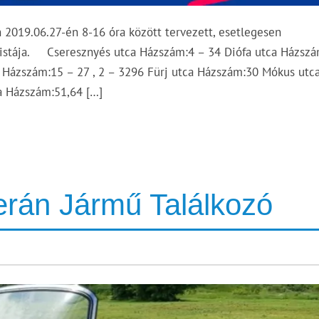
2019.06.27-én 8-16 óra között tervezett, esetlegesen
 listája. Cseresznyés utca Házszám:4 – 34 Diófa utca Házszá
 Házszám:15 – 27 , 2 – 3296 Fürj utca Házszám:30 Mókus utc
a Házszám:51,64 […]
erán Jármű Találkozó