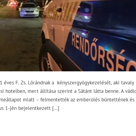
 éves F. Zs. Lórándnak a kényszergyógykezelését, aki tavaly
 hotelben, mert állítása szerint a Sátánt látta benne. A vádlo
lmeállapot miatt – felmentették az emberölés bűntettének és
ius 1-jén bejelentkezett […]