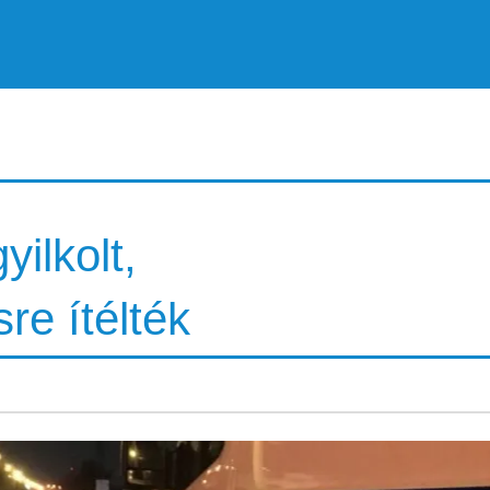
ilkolt,
e ítélték