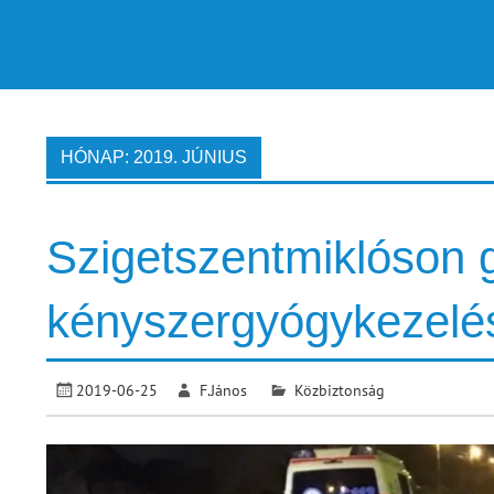
HÓNAP:
2019. JÚNIUS
Szigetszentmiklóson gy
kényszergyógykezelésr
2019-06-25
F.János
Közbiztonság