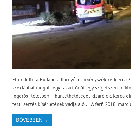
Elrendelte a Budapest Környéki Törvényszék kedden a 31
széklábbal megölt egy takarítónőt egy szigetszentmiklósi
jogerős ítéletben – büntethetőséget kizáró ok, kóros e
testi sértés kísérletének vádja alól. A férfi 2018. márc
BŐVEBBEN →