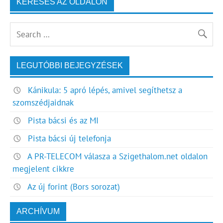
KERESÉS AZ OLDALON
LEGUTÓBBI BEJEGYZÉSEK
Kánikula: 5 apró lépés, amivel segíthetsz a
szomszédjaidnak
Pista bácsi és az MI
Pista bácsi új telefonja
A PR-TELECOM válasza a Szigethalom.net oldalon
megjelent cikkre
Az új forint (Bors sorozat)
ARCHÍVUM