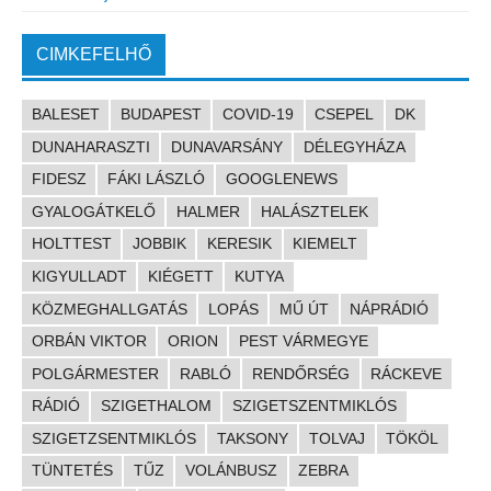
CIMKEFELHŐ
BALESET
BUDAPEST
COVID-19
CSEPEL
DK
DUNAHARASZTI
DUNAVARSÁNY
DÉLEGYHÁZA
FIDESZ
FÁKI LÁSZLÓ
GOOGLENEWS
GYALOGÁTKELŐ
HALMER
HALÁSZTELEK
HOLTTEST
JOBBIK
KERESIK
KIEMELT
KIGYULLADT
KIÉGETT
KUTYA
KÖZMEGHALLGATÁS
LOPÁS
MŰ ÚT
NÁPRÁDIÓ
ORBÁN VIKTOR
ORION
PEST VÁRMEGYE
POLGÁRMESTER
RABLÓ
RENDŐRSÉG
RÁCKEVE
RÁDIÓ
SZIGETHALOM
SZIGETSZENTMIKLÓS
SZIGETZSENTMIKLÓS
TAKSONY
TOLVAJ
TÖKÖL
TÜNTETÉS
TŰZ
VOLÁNBUSZ
ZEBRA