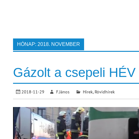
HÓNAP:
2018. NOVEMBER
Gázolt a csepeli HÉV
2018-11-29
F.János
Hírek
,
Rövidhírek