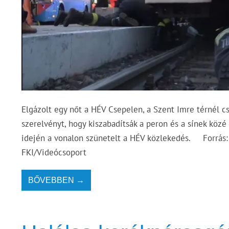
Elgázolt egy nőt a HÉV Csepelen, a Szent Imre térnél c
szerelvényt, hogy kiszabadítsák a peron és a sínek köz
idején a vonalon szünetelt a HÉV közlekedés. Forrás:
FKI/Videócsoport
BŐVEBBEN →