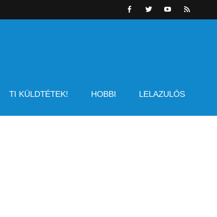
TI KÜLDTÉTEK!
HOBBI
LELAZULÓS