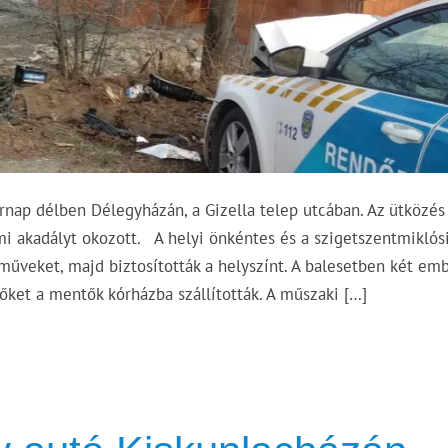
rnap délben Délegyházán, a Gizella telep utcában. Az ütközés
mi akadályt okozott. A helyi önkéntes és a szigetszentmiklós
árműveket, majd biztosították a helyszínt. A balesetben két em
őket a mentők kórházba szállították. A műszaki […]