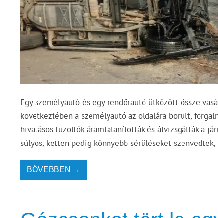
Egy személyautó és egy rendőrautó ütközött össze vasá
következtében a személyautó az oldalára borult, forgal
hivatásos tűzoltók áramtalanították és átvizsgálták a j
súlyos, ketten pedig könnyebb sérüléseket szenvedtek, 
BŐVEBBEN →