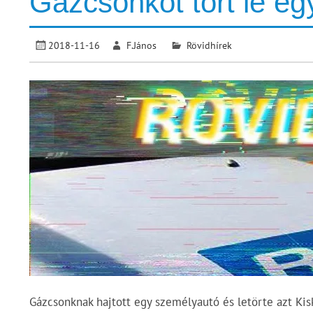
Gázcsonkot tört le e
2018-11-16
F.János
Rövidhírek
Gázcsonknak hajtott egy személyautó és letörte azt Ki