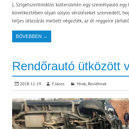
), Szigetszentmiklós külterületén egy személyautó egy k
következtében olyan súlyos sérüléseket szenvedett, hog
teljes útlezárás mellett végezték, az út reggelre járhat
BŐVEBBEN →
Rendőrautó ütközött
2018-11-19
F.János
Hírek
,
Rövidhírek