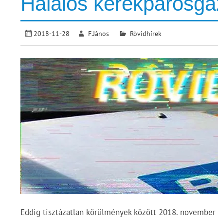
Halálos kerékpárosgá
2018-11-28
F.János
Rövidhírek
Eddig tisztázatlan körülmények között 2018. november 