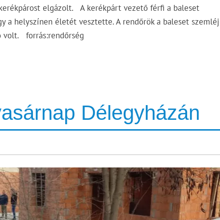
erékpárost elgázolt. A kerékpárt vezető férfi a baleset
y a helyszínen életét vesztette. A rendőrök a baleset szemléj
ó volt. forrás:rendőrség
 vasárnap Délegyházán