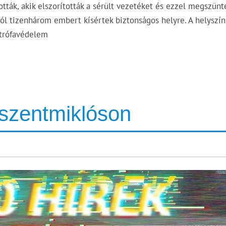
ották, akik elszorították a sérült vezetéket és ezzel megszünt
ból tizenhárom embert kísértek biztonságos helyre. A helyszín
ztrófavédelem
tszentmiklóson