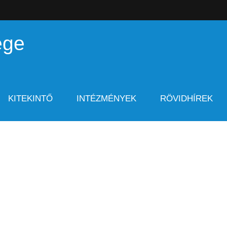
ége
KITEKINTŐ
INTÉZMÉNYEK
RÖVIDHÍREK