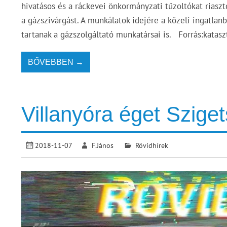
hivatásos és a ráckevei önkormányzati tűzoltókat riaszt
a gázszivárgást. A munkálatok idejére a közeli ingatlan
tartanak a gázszolgáltató munkatársai is. Forrás:katas
BŐVEBBEN →
Villanyóra éget Szige
2018-11-07
F.János
Rövidhírek