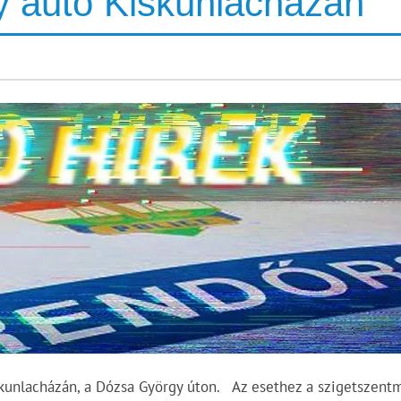
gy autó Kiskunlacházán
skunlacházán, a Dózsa György úton. Az esethez a szigetszentm