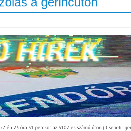
zolás a gerincúton
27-én 23 óra 51 perckor az 5102-es számú úton ( Csepeli ge