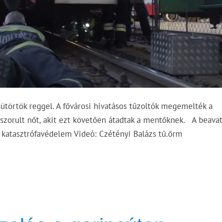
sütörtök reggel. A fővárosi hivatásos tűzoltók megemelték a
é szorult nőt, akit ezt követően átadtak a mentőknek. A beava
 katasztrófavédelem Videó: Czétényi Balázs tű.őrm