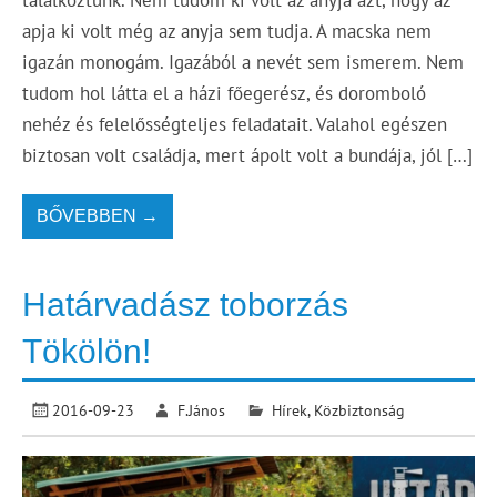
apja ki volt még az anyja sem tudja. A macska nem
igazán monogám. Igazából a nevét sem ismerem. Nem
tudom hol látta el a házi főegerész, és doromboló
nehéz és felelősségteljes feladatait. Valahol egészen
biztosan volt családja, mert ápolt volt a bundája, jól […]
BŐVEBBEN →
Határvadász toborzás
Tökölön!
2016-09-23
F.János
Hírek
,
Közbiztonság