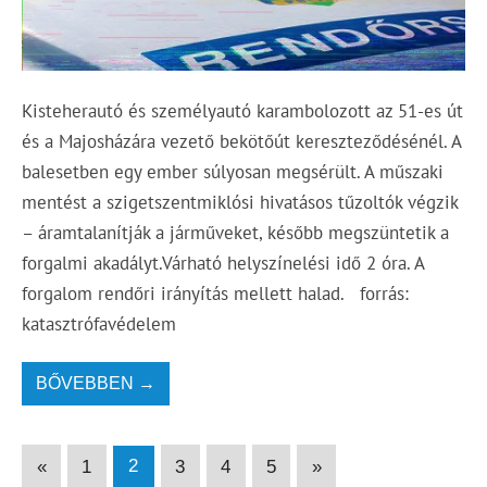
Kisteherautó és személyautó karambolozott az 51-es út
és a Majosházára vezető bekötőút kereszteződésénél. A
balesetben egy ember súlyosan megsérült. A műszaki
mentést a szigetszentmiklósi hivatásos tűzoltók végzik
– áramtalanítják a járműveket, később megszüntetik a
forgalmi akadályt.Várható helyszínelési idő 2 óra. A
forgalom rendőri irányítás mellett halad. forrás:
katasztrófavédelem
BŐVEBBEN →
«
1
2
3
4
5
»