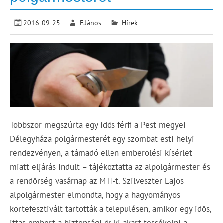
2016-09-25
F.János
Hírek
Többször megszúrta egy idős férfi a Pest megyei
Délegyháza polgármesterét egy szombat esti helyi
rendezvényen, a támadó ellen emberölési kísérlet
miatt eljárás indult – tájékoztatta az alpolgármester és
a rendőrség vasárnap az MTI-t. Szilveszter Lajos
alpolgármester elmondta, hogy a hagyományos
körtefesztivált tartották a településen, amikor egy idős,
ittas embert a biztonsági őr ki akart tessékelni a