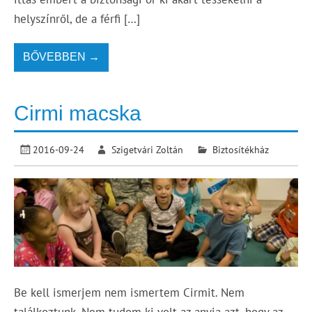
helyszínről, de a férfi […]
BŐVEBBEN →
Cirmi macska
2016-09-24
Szigetvári Zoltán
Biztosítékház
Be kell ismerjem nem ismertem Cirmit. Nem
találkoztunk. Nem tudom ki volt az anyja azt, hogy az