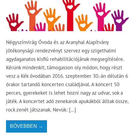
Négyszínvirág Óvoda és az Aranyhal Alapítvány
jótékonysági rendezvényt szervez egy szigethalmi
agydaganatos kisfiú rehabilitációjának megsegítésére.
Kérünk mindenkit, támogasson oly módon, hogy részt
vesz a Kék óvodában 2016. szeptember 30.-án délután 6
órakor tartandó koncerten családjával. A koncert 50
perces, gyerekeket is lehet hozni nagy az udvar, sok a
játék. A koncertet adó zenekarok apukákból álltak össze,
rock zenét játszanak. Nevük: […]
BŐVEBBEN →