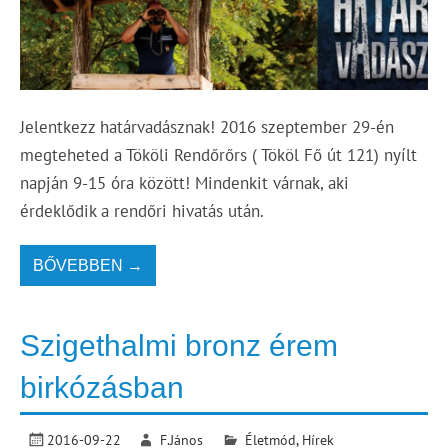
Jelentkezz határvadásznak! 2016 szeptember 29-én
megteheted a Tököli Rendőrőrs ( Tököl Fő út 121) nyílt
napján 9-15 óra között! Mindenkit várnak, aki
érdeklődik a rendőri hivatás után.
BŐVEBBEN →
Szigethalmi bronz érem
birkózásban
2016-09-22
F.János
Életmód
,
Hírek