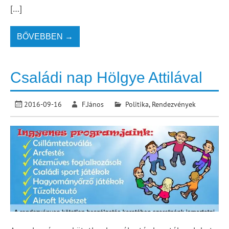
[…]
BŐVEBBEN →
Családi nap Hölgye Attilával
2016-09-16
F.János
Politika
,
Rendezvények