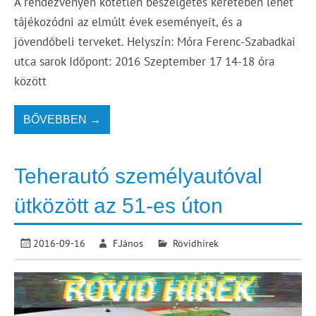
A rendezvényen kötetlen beszélgetés keretében lehet
tájékozódni az elmúlt évek eseményeit, és a
jövendőbeli terveket. Helyszín: Móra Ferenc-Szabadkai
utca sarok Időpont: 2016 Szeptember 17 14-18 óra
között
BŐVEBBEN →
Teherautó személyautóval
ütközött az 51-es úton
2016-09-16
F.János
Rövidhírek