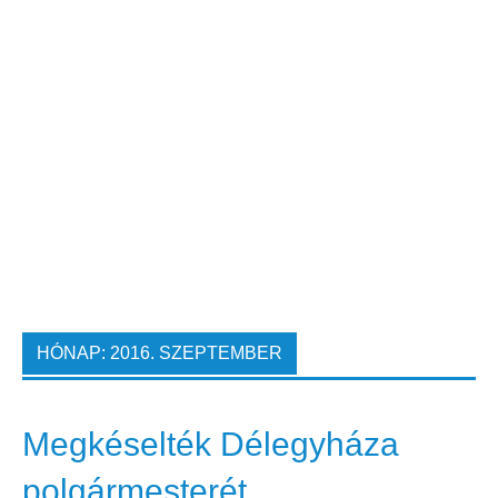
HÓNAP:
2016. SZEPTEMBER
Megkéselték Délegyháza
polgármesterét