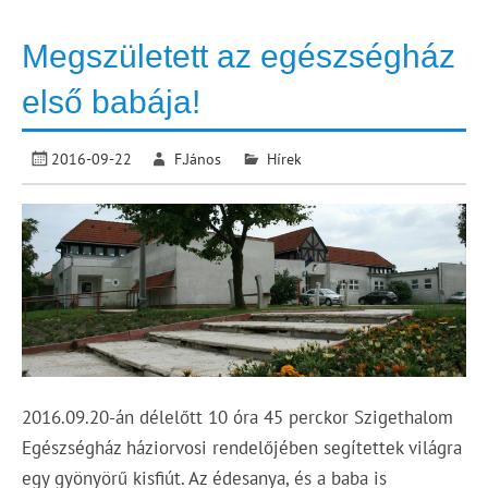
Megszületett az egészségház
első babája!
2016-09-22
F.János
Hírek
2016.09.20-án délelőtt 10 óra 45 perckor Szigethalom
Egészségház háziorvosi rendelőjében segítettek világra
egy gyönyörű kisfiút. Az édesanya, és a baba is