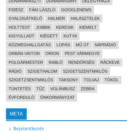
DUNAHARASZTI
DUNAVARSÁNY
DÉLEGYHÁZA
FIDESZ
FÁKI LÁSZLÓ
GOOGLENEWS
GYALOGÁTKELŐ
HALMER
HALÁSZTELEK
HOLTTEST
JOBBIK
KERESIK
KIEMELT
KIGYULLADT
KIÉGETT
KUTYA
KÖZMEGHALLGATÁS
LOPÁS
MŰ ÚT
NÁPRÁDIÓ
ORBÁN VIKTOR
ORION
PEST VÁRMEGYE
POLGÁRMESTER
RABLÓ
RENDŐRSÉG
RÁCKEVE
RÁDIÓ
SZIGETHALOM
SZIGETSZENTMIKLÓS
SZIGETZSENTMIKLÓS
TAKSONY
TOLVAJ
TÖKÖL
TÜNTETÉS
TŰZ
VOLÁNBUSZ
ZEBRA
ÉVFORDULÓ
ÖNKORMÁNYZAT
META
Bejelentkezés