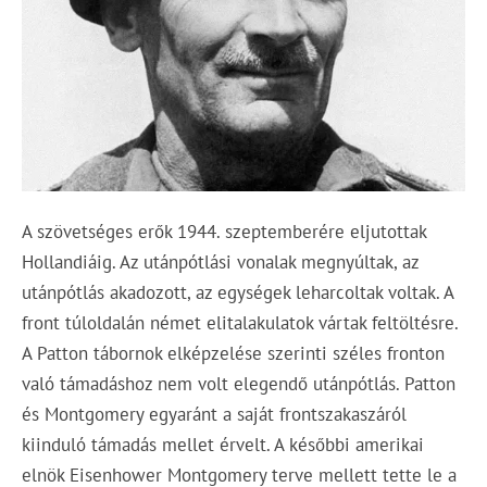
A szövetséges erők 1944. szeptemberére eljutottak
Hollandiáig. Az utánpótlási vonalak megnyúltak, az
utánpótlás akadozott, az egységek leharcoltak voltak. A
front túloldalán német elitalakulatok vártak feltöltésre.
A Patton tábornok elképzelése szerinti széles fronton
való támadáshoz nem volt elegendő utánpótlás. Patton
és Montgomery egyaránt a saját frontszakaszáról
kiinduló támadás mellet érvelt. A későbbi amerikai
elnök Eisenhower Montgomery terve mellett tette le a