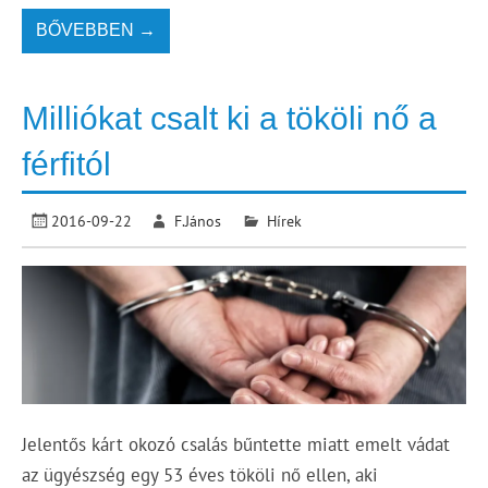
BŐVEBBEN →
Milliókat csalt ki a tököli nő a
férfitól
2016-09-22
F.János
Hírek
Jelentős kárt okozó csalás bűntette miatt emelt vádat
az ügyészség egy 53 éves tököli nő ellen, aki