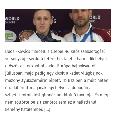
Budai-Kovács Marcell, a Csepel 46 kilós szabadfogású
versenyzője serdülő létére hozta el a harmadik helyet
először a stockholmi kadet Európa-bajnokságról
júliusban, majd pedig egy kicsit a kadet világbajnoki
mezőny „tyúkszemére” lépett. Tbilisziben a múlt héten
újra kibérelt magának egy helyet a dobogón a
szigetszentmiklósi gimnázium kitűnő tanulója. És még
nem töltötte be a tizenötöt sem ez a hallatlanul
kemény fiatalember. […]