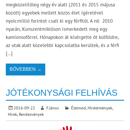
megközelítőleg négy év alatt (2011 és 2015 májusa
között) egyebek mellett közös élet ígéretével
nyolcmillió forintot csalt ki egy férfitól. A nő 2010
nyarán, Kunszentmiklóson ismerkedett meg egy
kamionsofőrrel. Hónapokon át kísérgette őt külföldre,
az utak alatt közelebbi kapcsolatba kerültek, és a férfi
[…]
BŐVEBBEN →
JÓTÉKONYSÁGI FELHÍVÁS
2016-09-22
F.János
Életmód
,
Hirdetmények
,
Hírek
,
Rendezvények