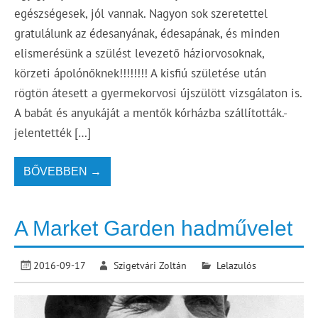
egészségesek, jól vannak. Nagyon sok szeretettel
gratulálunk az édesanyának, édesapának, és minden
elismerésünk a szülést levezető háziorvosoknak,
körzeti ápolónőknek!!!!!!!! A kisfiú születése után
rögtön átesett a gyermekorvosi újszülött vizsgálaton is.
A babát és anyukáját a mentők kórházba szállították.-
jelentették […]
BŐVEBBEN →
A Market Garden hadművelet
2016-09-17
Szigetvári Zoltán
Lelazulós