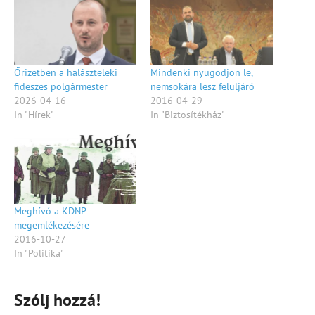
Őrizetben a halászteleki
Mindenki nyugodjon le,
fideszes polgármester
nemsokára lesz felüljáró
2026-04-16
2016-04-29
In "Hírek"
In "Biztosítékház"
Meghívó a KDNP
megemlékezésére
2016-10-27
In "Politika"
Szólj hozzá!