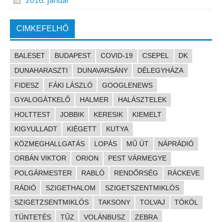
2016. január
CIMKEFELHŐ
BALESET
BUDAPEST
COVID-19
CSEPEL
DK
DUNAHARASZTI
DUNAVARSÁNY
DÉLEGYHÁZA
FIDESZ
FÁKI LÁSZLÓ
GOOGLENEWS
GYALOGÁTKELŐ
HALMER
HALÁSZTELEK
HOLTTEST
JOBBIK
KERESIK
KIEMELT
KIGYULLADT
KIÉGETT
KUTYA
KÖZMEGHALLGATÁS
LOPÁS
MŰ ÚT
NÁPRÁDIÓ
ORBÁN VIKTOR
ORION
PEST VÁRMEGYE
POLGÁRMESTER
RABLÓ
RENDŐRSÉG
RÁCKEVE
RÁDIÓ
SZIGETHALOM
SZIGETSZENTMIKLÓS
SZIGETZSENTMIKLÓS
TAKSONY
TOLVAJ
TÖKÖL
TÜNTETÉS
TŰZ
VOLÁNBUSZ
ZEBRA