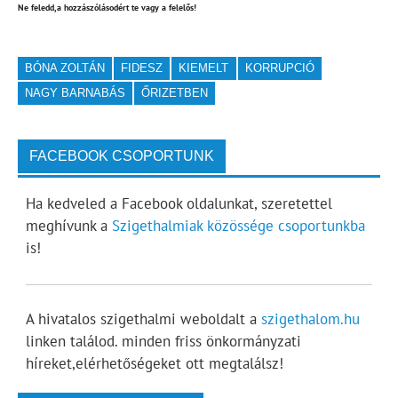
Ne feledd,a hozzászólásodért te vagy a felelős!
BÓNA ZOLTÁN
FIDESZ
KIEMELT
KORRUPCIÓ
NAGY BARNABÁS
ŐRIZETBEN
FACEBOOK CSOPORTUNK
Ha kedveled a Facebook oldalunkat, szeretettel
meghívunk a
Szigethalmiak közössége csoportunkba
is!
A hivatalos szigethalmi weboldalt a
szigethalom.hu
linken találod. minden friss önkormányzati
híreket,elérhetőségeket ott megtalálsz!