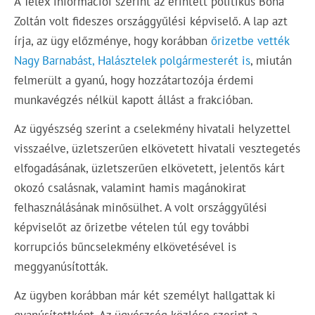
A Telex információi szerint az érintett politikus Bóna
Zoltán volt fideszes országgyűlési képviselő. A lap azt
írja, az ügy előzménye, hogy korábban
őrizetbe vették
Nagy Barnabást, Halásztelek polgármesterét is
, miután
felmerült a gyanú, hogy hozzátartozója érdemi
munkavégzés nélkül kapott állást a frakcióban.
Az ügyészség szerint a cselekmény hivatali helyzettel
visszaélve, üzletszerűen elkövetett hivatali vesztegetés
elfogadásának, üzletszerűen elkövetett, jelentős kárt
okozó csalásnak, valamint hamis magánokirat
felhasználásának minősülhet. A volt országgyűlési
képviselőt az őrizetbe vételen túl egy további
korrupciós bűncselekmény elkövetésével is
meggyanúsították.
Az ügyben korábban már két személyt hallgattak ki
gyanúsítottként. Az ügyészség közlése szerint a