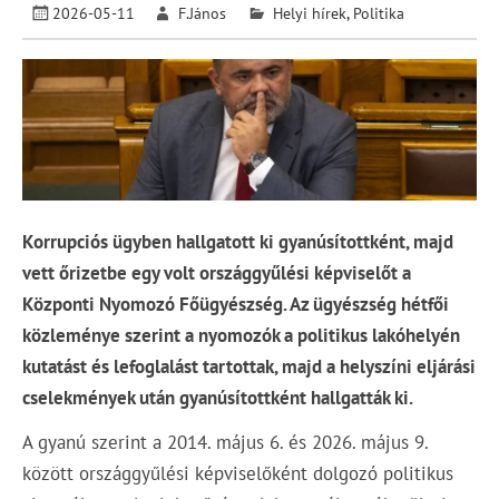
2026-05-11
F.János
Helyi hírek
,
Politika
Korrupciós ügyben hallgatott ki gyanúsítottként, majd
vett őrizetbe egy volt országgyűlési képviselőt a
Központi Nyomozó Főügyészség. Az ügyészség hétfői
közleménye szerint a nyomozók a politikus lakóhelyén
kutatást és lefoglalást tartottak, majd a helyszíni eljárási
cselekmények után gyanúsítottként hallgatták ki.
A gyanú szerint a 2014. május 6. és 2026. május 9.
között országgyűlési képviselőként dolgozó politikus