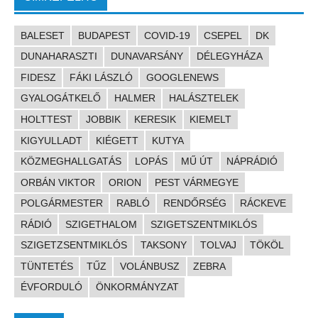
BALESET
BUDAPEST
COVID-19
CSEPEL
DK
DUNAHARASZTI
DUNAVARSÁNY
DÉLEGYHÁZA
FIDESZ
FÁKI LÁSZLÓ
GOOGLENEWS
GYALOGÁTKELŐ
HALMER
HALÁSZTELEK
HOLTTEST
JOBBIK
KERESIK
KIEMELT
KIGYULLADT
KIÉGETT
KUTYA
KÖZMEGHALLGATÁS
LOPÁS
MŰ ÚT
NÁPRÁDIÓ
ORBÁN VIKTOR
ORION
PEST VÁRMEGYE
POLGÁRMESTER
RABLÓ
RENDŐRSÉG
RÁCKEVE
RÁDIÓ
SZIGETHALOM
SZIGETSZENTMIKLÓS
SZIGETZSENTMIKLÓS
TAKSONY
TOLVAJ
TÖKÖL
TÜNTETÉS
TŰZ
VOLÁNBUSZ
ZEBRA
ÉVFORDULÓ
ÖNKORMÁNYZAT