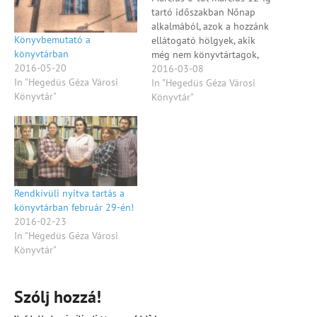
tartó időszakban Nőnap
alkalmából, azok a hozzánk
Könyvbemutató a
ellátogató hölgyek, akik
könyvtárban
még nem könyvtártagok,
2016-05-20
féléves könyvtári tagságot
2016-03-08
In "Hegedüs Géza Városi
kapnak ajándékba! Az
In "Hegedüs Géza Városi
Könyvtár"
akcióról érdeklődhet:
Könyvtár"
Hegedüs Géza Városi
Könyvtár 2315 Szigethalom,
József Attila utca 59.
Telefonszám: 06/24-514-
810 E-mail: info@hgvk.hu
Facebook:
Rendkívüli nyitva tartás a
facebook.com/hegedusgeza.
könyvtárban február 29-én!
varosikonyvtar Ne
2016-02-23
maradjon le! Legyen
In "Hegedüs Géza Városi
könyvtári tag most!
Könyvtár"
Szólj hozzá!