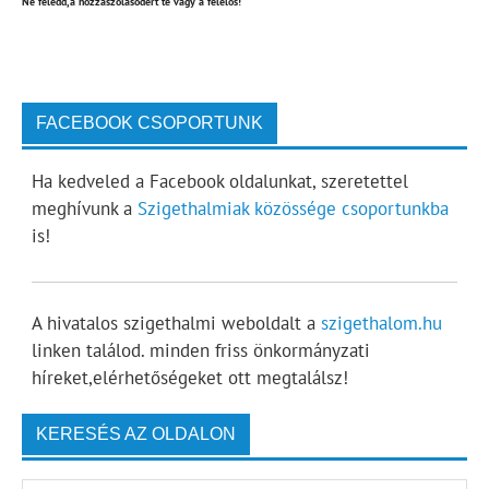
Ne feledd,a hozzászólásodért te vagy a felelős!
FACEBOOK CSOPORTUNK
Ha kedveled a Facebook oldalunkat, szeretettel
meghívunk a
Szigethalmiak közössége csoportunkba
is!
A hivatalos szigethalmi weboldalt a
szigethalom.hu
linken találod. minden friss önkormányzati
híreket,elérhetőségeket ott megtalálsz!
KERESÉS AZ OLDALON