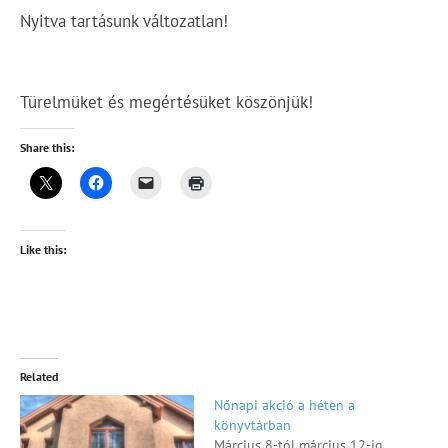
Nyitva tartásunk változatlan!
Türelmüket és megértésüket köszönjük!
Share this:
Like this:
Related
Nőnapi akció a héten a
könyvtárban
Március 8-tól március 12-ig