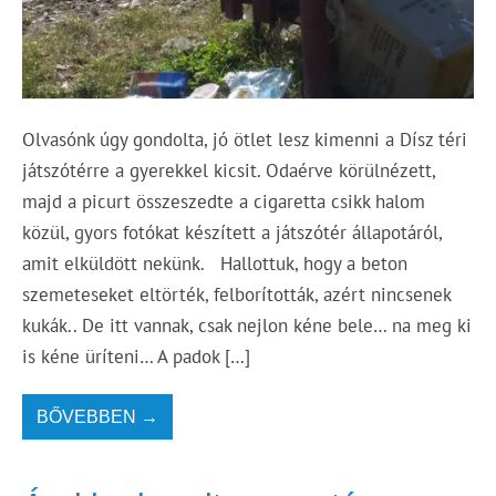
Olvasónk úgy gondolta, jó ötlet lesz kimenni a Dísz téri
játszótérre a gyerekkel kicsit. Odaérve körülnézett,
majd a picurt összeszedte a cigaretta csikk halom
közül, gyors fotókat készített a játszótér állapotáról,
amit elküldött nekünk. Hallottuk, hogy a beton
szemeteseket eltörték, felborították, azért nincsenek
kukák.. De itt vannak, csak nejlon kéne bele… na meg ki
is kéne üríteni… A padok […]
BŐVEBBEN →