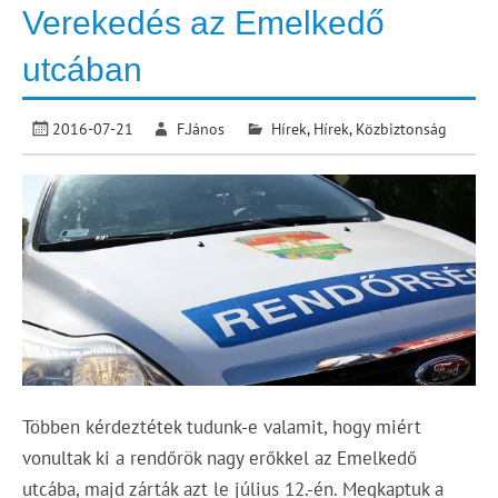
Verekedés az Emelkedő
utcában
2016-07-21
F.János
Hírek
,
Hírek
,
Közbiztonság
Többen kérdeztétek tudunk-e valamit, hogy miért
vonultak ki a rendőrök nagy erőkkel az Emelkedő
utcába, majd zárták azt le július 12.-én. Megkaptuk a