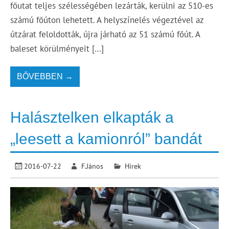
főutat teljes szélességében lezárták, kerülni az 510-es
számú főúton lehetett. A helyszínelés végeztével az
útzárat feloldották, újra járható az 51 számú főút. A
baleset körülményeit […]
BŐVEBBEN →
Halásztelken elkapták a
„leesett a kamionról” bandát
2016-07-22
F.János
Hírek