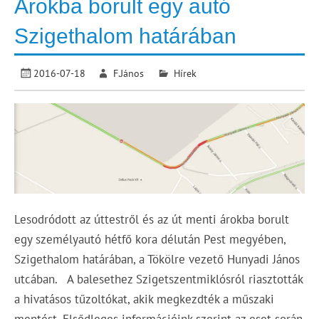
Árokba borult egy autó
Szigethalom határában
2016-07-18
F.János
Hírek
Lesodródott az úttestről és az út menti árokba borult
egy személyautó hétfő kora délután Pest megyében,
Szigethalom határában, a Tökölre vezető Hunyadi János
utcában. A balesethez Szigetszentmiklósról riasztották
a hivatásos tűzoltókat, akik megkezdték a műszaki