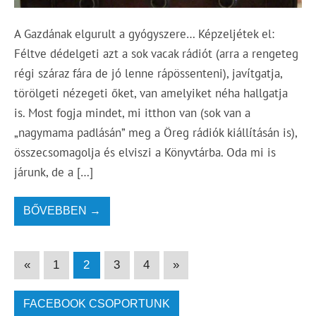
A Gazdának elgurult a gyógyszere… Képzeljétek el:
Féltve dédelgeti azt a sok vacak rádiót (arra a rengeteg
régi száraz fára de jó lenne rápössenteni), javítgatja,
törölgeti nézegeti őket, van amelyiket néha hallgatja
is. Most fogja mindet, mi itthon van (sok van a
„nagymama padlásán” meg a Öreg rádiók kiállításán is),
összecsomagolja és elviszi a Könyvtárba. Oda mi is
járunk, de a […]
BŐVEBBEN →
«
1
2
3
4
»
FACEBOOK CSOPORTUNK