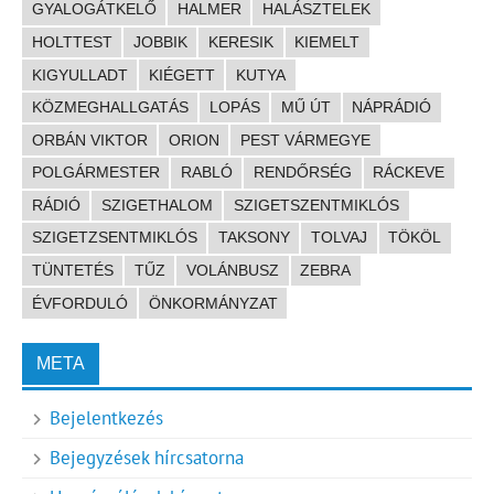
GYALOGÁTKELŐ
HALMER
HALÁSZTELEK
HOLTTEST
JOBBIK
KERESIK
KIEMELT
KIGYULLADT
KIÉGETT
KUTYA
KÖZMEGHALLGATÁS
LOPÁS
MŰ ÚT
NÁPRÁDIÓ
ORBÁN VIKTOR
ORION
PEST VÁRMEGYE
POLGÁRMESTER
RABLÓ
RENDŐRSÉG
RÁCKEVE
RÁDIÓ
SZIGETHALOM
SZIGETSZENTMIKLÓS
SZIGETZSENTMIKLÓS
TAKSONY
TOLVAJ
TÖKÖL
TÜNTETÉS
TŰZ
VOLÁNBUSZ
ZEBRA
ÉVFORDULÓ
ÖNKORMÁNYZAT
META
Bejelentkezés
Bejegyzések hírcsatorna