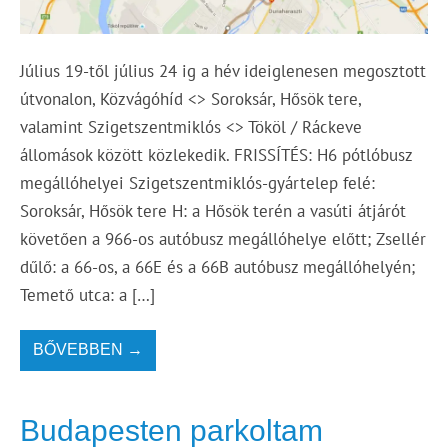
Július 19-től július 24 ig a hév ideiglenesen megosztott
útvonalon, Közvágóhíd <> Soroksár, Hősök tere,
valamint Szigetszentmiklós <> Tököl / Ráckeve
állomások között közlekedik. FRISSÍTÉS: H6 pótlóbusz
megállóhelyei Szigetszentmiklós-gyártelep felé:
Soroksár, Hősök tere H: a Hősök terén a vasúti átjárót
követően a 966-os autóbusz megállóhelye előtt; Zsellér
dűlő: a 66-os, a 66E és a 66B autóbusz megállóhelyén;
Temető utca: a […]
BŐVEBBEN →
Budapesten parkoltam