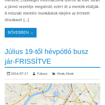
mentést. Elsődleges információink szerint az eset során
a jármű vezetője megsérült, ezért őt a mentők ellátják.
A műszaki mentési munkálatok idejére az érintett
útszakaszt […]
BŐVEBBEN →
Július 19-től hévpótló busz
jár-FRISSÍTVE
2016-07-17
F.János
Hírek
,
Hírek