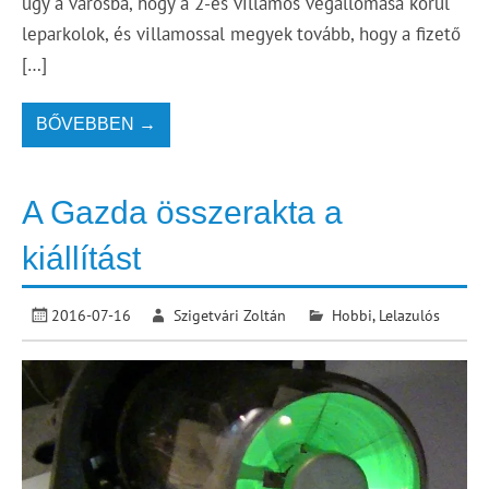
úgy a városba, hogy a 2-es villamos végállomása körül
leparkolok, és villamossal megyek tovább, hogy a fizető
[…]
BŐVEBBEN →
A Gazda összerakta a
kiállítást
2016-07-16
Szigetvári Zoltán
Hobbi
,
Lelazulós