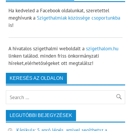
Ha kedveled a Facebook oldalunkat, szeretettel
meghívunk a
Szigethalmiak közössége csoportunkba
is!
A hivatalos szigethalmi weboldalt a
szigethalom.hu
linken találod. minden friss önkormányzati
híreket,elérhetőségeket ott megtalálsz!
KERESÉS AZ OLDALON
LEGUTÓBBI BEJEGYZÉSEK
Kánikula: 5 apró lépés, amivel segíthetsz a