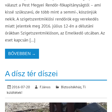
választ a Pest Megyei Rendőr-főkapitányságtól – ami
kissé szűkszavú, de több mint a semmi-, köszönjük
nekik. A szigetszentmiklósi rendőrök egy verekedés
miatt jelentek meg 2016. július 12-én a délutáni
órákban Szigetszentmiklóson, az Emelkedő utcában. Az
eset kapcsán […]
BŐVEBBEN →
A dísz tér díszei
2016-07-20
F.János
Biztosítékház
,
Ti
küldtétek!