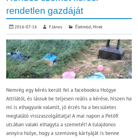
rendetlen gazdáját
2016-07-16
F.János
Életmód
,
Hírek
Nemrég egy kérés került fel a facebookra Holgye
Attilától, és lássuk be teljesen reális a kérése, hiszen ha
mi is elhagyunk valamit, jó érzés ha a becsületes
megtaláló visszaszolgáltatja! A mai napon a Petőfi
utcában valaki elhagyta a szemetét! A tulajdonos
annyira hülye, hogy a szemüveg kártyáját is benne