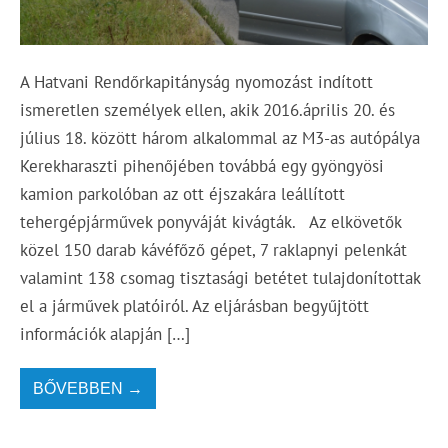
A Hatvani Rendőrkapitányság nyomozást indított
ismeretlen személyek ellen, akik 2016.április 20. és
július 18. között három alkalommal az M3-as autópálya
Kerekharaszti pihenőjében továbbá egy gyöngyösi
kamion parkolóban az ott éjszakára leállított
tehergépjárművek ponyváját kivágták. Az elkövetők
közel 150 darab kávéfőző gépet, 7 raklapnyi pelenkát
valamint 138 csomag tisztasági betétet tulajdonítottak
el a járművek platóiról. Az eljárásban begyűjtött
információk alapján […]
BŐVEBBEN →