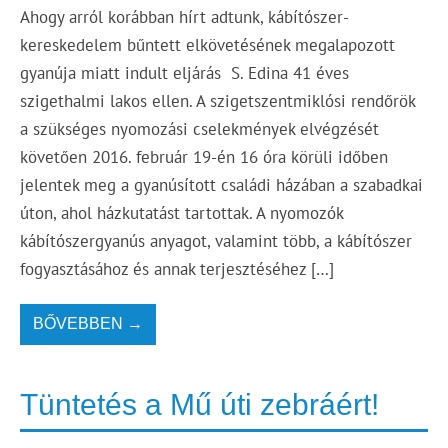
Ahogy arról korábban hírt adtunk, kábítószer-
kereskedelem bűntett elkövetésének megalapozott
gyanúja miatt indult eljárás S. Edina 41 éves
szigethalmi lakos ellen. A szigetszentmiklósi rendőrök
a szükséges nyomozási cselekmények elvégzését
követően 2016. február 19-én 16 óra körüli időben
jelentek meg a gyanúsított családi házában a szabadkai
úton, ahol házkutatást tartottak. A nyomozók
kábítószergyanús anyagot, valamint több, a kábítószer
fogyasztásához és annak terjesztéséhez […]
BŐVEBBEN →
Tüntetés a Mű úti zebráért!