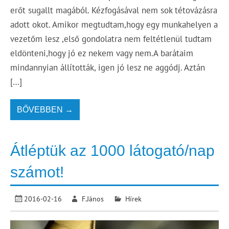
erőt sugallt magából. Kézfogásával nem sok tétovázásra
adott okot. Amikor megtudtam,hogy egy munkahelyen a
vezetőm lesz ,első gondolatra nem feltétlenül tudtam
eldönteni,hogy jó ez nekem vagy nem.A barátaim
mindannyian állították, igen jó lesz ne aggódj. Aztán
[…]
BŐVEBBEN →
Átléptük az 1000 látogató/nap
számot!
2016-02-16
F.János
Hírek