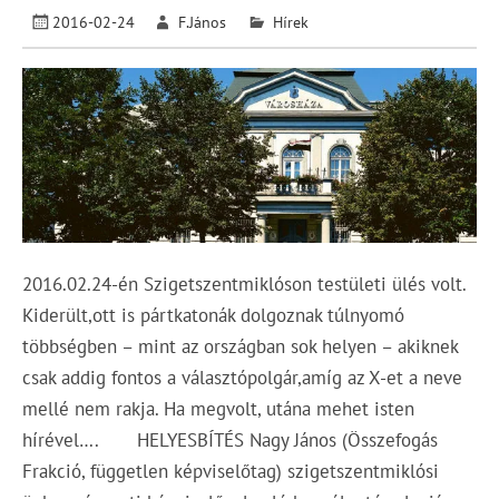
2016-02-24
F.János
Hírek
2016.02.24-én Szigetszentmiklóson testületi ülés volt.
Kiderült,ott is pártkatonák dolgoznak túlnyomó
többségben – mint az országban sok helyen – akiknek
csak addig fontos a választópolgár,amíg az X-et a neve
mellé nem rakja. Ha megvolt, utána mehet isten
hírével…. HELYESBÍTÉS Nagy János (Összefogás
Frakció, független képviselőtag) szigetszentmiklósi