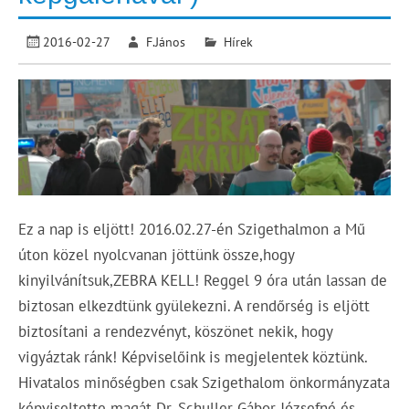
2016-02-27
F.János
Hírek
Ez a nap is eljött! 2016.02.27-én Szigethalmon a Mű
úton közel nyolcvanan jöttünk össze,hogy
kinyilvánítsuk,ZEBRA KELL! Reggel 9 óra után lassan de
biztosan elkezdtünk gyülekezni. A rendőrség is eljött
biztosítani a rendezvényt, köszönet nekik, hogy
vigyáztak ránk! Képviselőink is megjelentek köztünk.
Hivatalos minőségben csak Szigethalom önkormányzata
képviseltette magát Dr. Schuller Gábor Józsefné és