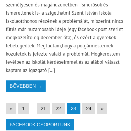
személyesen és magánüzenetben -ismerősök és
ismeretlenek is- a szigethalmi Szent István iskola
iskolaotthonos részének a problémáját, miszerint nincs
fűtés már huzamosabb ideje (egy facebook post szerint
megközelítőleg december óta), és ezért a gyerekek
lebetegedtek. Megtudtam,hogy a polgármesternek
közületek is jelezte valaki a problémát. Megkerestem
levélben az iskolát kérdéseimmel,és az alábbi választ
kaptam az igazgató […]
BŐVEBBEN →
«
1
…
21
22
23
24
»
FACEBOOK CSOPORTUNK