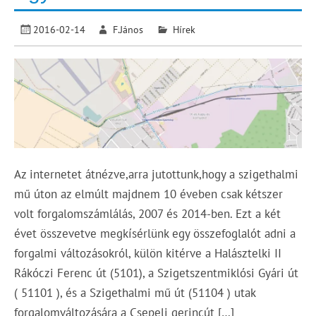
2016-02-14
F.János
Hírek
Az internetet átnézve,arra jutottunk,hogy a szigethalmi
mű úton az elmúlt majdnem 10 éveben csak kétszer
volt forgalomszámlálás, 2007 és 2014-ben. Ezt a két
évet összevetve megkísérlünk egy összefoglalót adni a
forgalmi változásokról, külön kitérve a Halásztelki II
Rákóczi Ferenc út (5101), a Szigetszentmiklósi Gyári út
( 51101 ), és a Szigethalmi mű út (51104 ) utak
forgalomváltozására a Csepeli gerincút […]