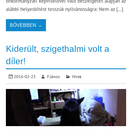
önkormányzati képviselővel való beszélgetés alapján az
alábbi helyesbítést tesszük nyilvánosságra: Nem az […]
BŐVEBBEN →
Kiderült, szigethalmi volt a
díler!
2016-02-23
F.János
Hírek