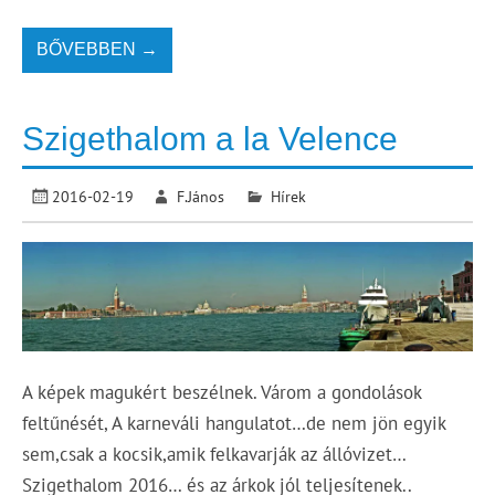
BŐVEBBEN →
Szigethalom a la Velence
2016-02-19
F.János
Hírek
A képek magukért beszélnek. Várom a gondolások
feltűnését, A karneváli hangulatot…de nem jön egyik
sem,csak a kocsik,amik felkavarják az állóvizet…
Szigethalom 2016… és az árkok jól teljesítenek..