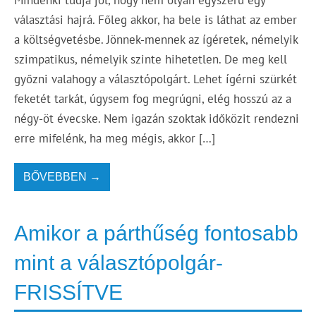
választási hajrá. Főleg akkor, ha bele is láthat az ember
a költségvetésbe. Jönnek-mennek az ígéretek, némelyik
szimpatikus, némelyik szinte hihetetlen. De meg kell
győzni valahogy a választópolgárt. Lehet ígérni szürkét
feketét tarkát, úgysem fog megrúgni, elég hosszú az a
négy-öt évecske. Nem igazán szoktak időközit rendezni
erre mifelénk, ha meg mégis, akkor […]
BŐVEBBEN →
Amikor a párthűség fontosabb
mint a választópolgár-
FRISSÍTVE