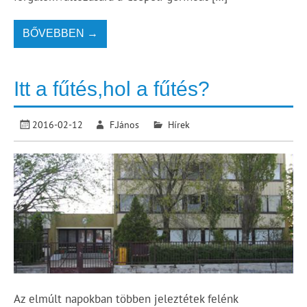
BŐVEBBEN →
Itt a fűtés,hol a fűtés?
2016-02-12
F.János
Hírek
Az elmúlt napokban többen jeleztétek felénk