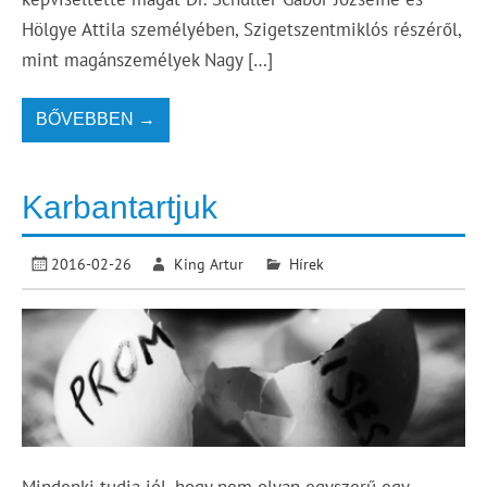
Hölgye Attila személyében, Szigetszentmiklós részéről,
mint magánszemélyek Nagy […]
BŐVEBBEN →
Karbantartjuk
2016-02-26
King Artur
Hírek
Mindenki tudja jól, hogy nem olyan egyszerű egy