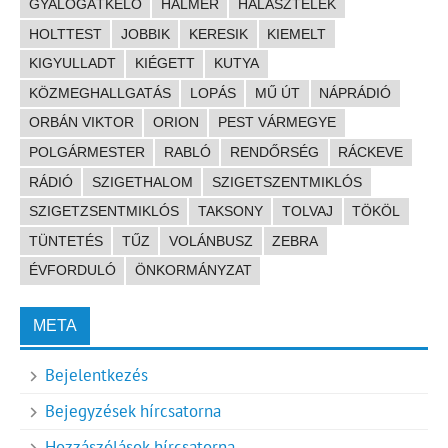
GYALOGÁTKELŐ
HALMER
HALÁSZTELEK
HOLTTEST
JOBBIK
KERESIK
KIEMELT
KIGYULLADT
KIÉGETT
KUTYA
KÖZMEGHALLGATÁS
LOPÁS
MŰ ÚT
NÁPRÁDIÓ
ORBÁN VIKTOR
ORION
PEST VÁRMEGYE
POLGÁRMESTER
RABLÓ
RENDŐRSÉG
RÁCKEVE
RÁDIÓ
SZIGETHALOM
SZIGETSZENTMIKLÓS
SZIGETZSENTMIKLÓS
TAKSONY
TOLVAJ
TÖKÖL
TÜNTETÉS
TŰZ
VOLÁNBUSZ
ZEBRA
ÉVFORDULÓ
ÖNKORMÁNYZAT
META
Bejelentkezés
Bejegyzések hírcsatorna
Hozzászólások hírcsatorna