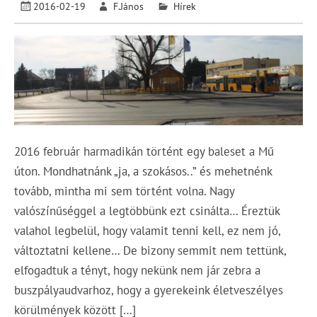
2016-02-19
F.János
Hírek
2016 február harmadikán történt egy baleset a Mű
úton. Mondhatnánk „ja, a szokásos..” és mehetnénk
tovább, mintha mi sem történt volna. Nagy
valószínűséggel a legtöbbünk ezt csinálta… Éreztük
valahol legbelül, hogy valamit tenni kell, ez nem jó,
változtatni kellene… De bizony semmit nem tettünk,
elfogadtuk a tényt, hogy nekünk nem jár zebra a
buszpályaudvarhoz, hogy a gyerekeink életveszélyes
körülmények között […]