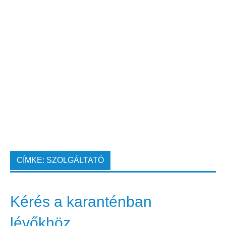
CÍMKE:
SZOLGÁLTATÓ
Kérés a karanténban
lévőkhöz