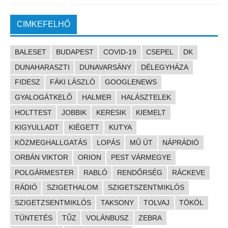
CIMKEFELHŐ
BALESET
BUDAPEST
COVID-19
CSEPEL
DK
DUNAHARASZTI
DUNAVARSÁNY
DÉLEGYHÁZA
FIDESZ
FÁKI LÁSZLÓ
GOOGLENEWS
GYALOGÁTKELŐ
HALMER
HALÁSZTELEK
HOLTTEST
JOBBIK
KERESIK
KIEMELT
KIGYULLADT
KIÉGETT
KUTYA
KÖZMEGHALLGATÁS
LOPÁS
MŰ ÚT
NÁPRÁDIÓ
ORBÁN VIKTOR
ORION
PEST VÁRMEGYE
POLGÁRMESTER
RABLÓ
RENDŐRSÉG
RÁCKEVE
RÁDIÓ
SZIGETHALOM
SZIGETSZENTMIKLÓS
SZIGETZSENTMIKLÓS
TAKSONY
TOLVAJ
TÖKÖL
TÜNTETÉS
TŰZ
VOLÁNBUSZ
ZEBRA