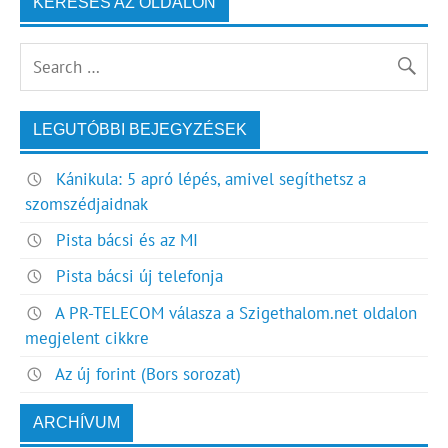
KERESÉS AZ OLDALON
LEGUTÓBBI BEJEGYZÉSEK
Kánikula: 5 apró lépés, amivel segíthetsz a
szomszédjaidnak
Pista bácsi és az MI
Pista bácsi új telefonja
A PR-TELECOM válasza a Szigethalom.net oldalon
megjelent cikkre
Az új forint (Bors sorozat)
ARCHÍVUM