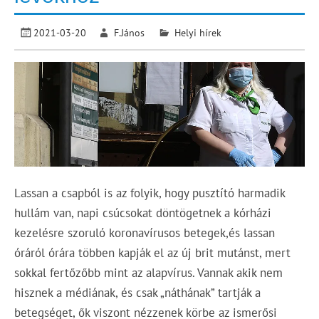
2021-03-20
F.János
Helyi hírek
Lassan a csapból is az folyik, hogy pusztító harmadik
hullám van, napi csúcsokat döntögetnek a kórházi
kezelésre szoruló koronavírusos betegek,és lassan
óráról órára többen kapják el az új brit mutánst, mert
sokkal fertőzőbb mint az alapvírus. Vannak akik nem
hisznek a médiának, és csak „náthának” tartják a
betegséget, ők viszont nézzenek körbe az ismerősi