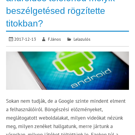
beszélgetésed rögzítette
titokban?
2017-12-13
F.János
Lelazulós
Sokan nem tudják, de a Google szinte mindent elment
a felhasználóiról. Böngészési előzményeket,
meglátogatott weboldalakat, milyen videókat nézünk
meg, milyen zenéket hallgatunk, merre jártunk a
városban, milyen játékot töltöttünk le. Ezeken túl a