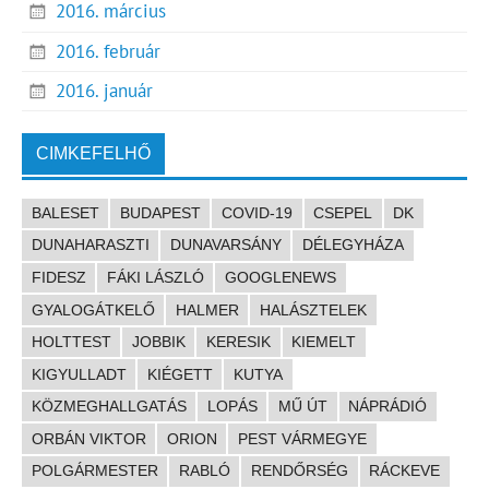
2016. március
2016. február
2016. január
CIMKEFELHŐ
BALESET
BUDAPEST
COVID-19
CSEPEL
DK
DUNAHARASZTI
DUNAVARSÁNY
DÉLEGYHÁZA
FIDESZ
FÁKI LÁSZLÓ
GOOGLENEWS
GYALOGÁTKELŐ
HALMER
HALÁSZTELEK
HOLTTEST
JOBBIK
KERESIK
KIEMELT
KIGYULLADT
KIÉGETT
KUTYA
KÖZMEGHALLGATÁS
LOPÁS
MŰ ÚT
NÁPRÁDIÓ
ORBÁN VIKTOR
ORION
PEST VÁRMEGYE
POLGÁRMESTER
RABLÓ
RENDŐRSÉG
RÁCKEVE