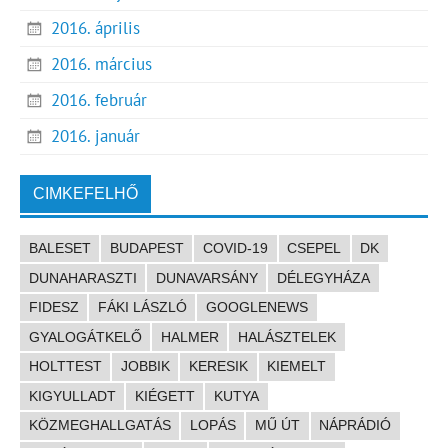
2016. április
2016. március
2016. február
2016. január
CIMKEFELHŐ
BALESET
BUDAPEST
COVID-19
CSEPEL
DK
DUNAHARASZTI
DUNAVARSÁNY
DÉLEGYHÁZA
FIDESZ
FÁKI LÁSZLÓ
GOOGLENEWS
GYALOGÁTKELŐ
HALMER
HALÁSZTELEK
HOLTTEST
JOBBIK
KERESIK
KIEMELT
KIGYULLADT
KIÉGETT
KUTYA
KÖZMEGHALLGATÁS
LOPÁS
MŰ ÚT
NÁPRÁDIÓ