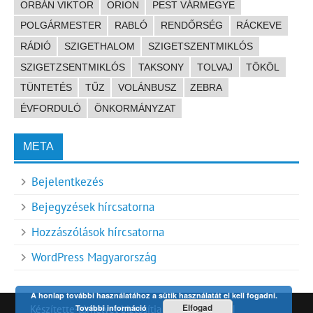
ORBÁN VIKTOR
ORION
PEST VÁRMEGYE
POLGÁRMESTER
RABLÓ
RENDŐRSÉG
RÁCKEVE
RÁDIÓ
SZIGETHALOM
SZIGETSZENTMIKLÓS
SZIGETZSENTMIKLÓS
TAKSONY
TOLVAJ
TÖKÖL
TÜNTETÉS
TŰZ
VOLÁNBUSZ
ZEBRA
ÉVFORDULÓ
ÖNKORMÁNYZAT
META
Bejelentkezés
Bejegyzések hírcsatorna
Hozzászólások hírcsatorna
WordPress Magyarország
A honlap további használatához a sütik használatát el kell fogadni.
Elfogad
További információ
Készítette-tárhelyet biztosítja
HDR technet
|