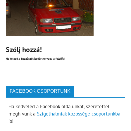
Szólj hozzá!
Ne feledd,a hozzászólásodért te vagy a felelős!
FACEBOOK CSOPORTUNK
Ha kedveled a Facebook oldalunkat, szeretettel
meghívunk a
Szigethalmiak közössége csoportunkba
is!