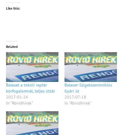
Like this:
Related
Baleset a tököli reptér
Baleset-Szigetszentmiklós
körfogalomnál, teljes útzár
Gyári út
2017-01-24
2017-07-18
In "Rövidhírek"
In "Rövidhírek"