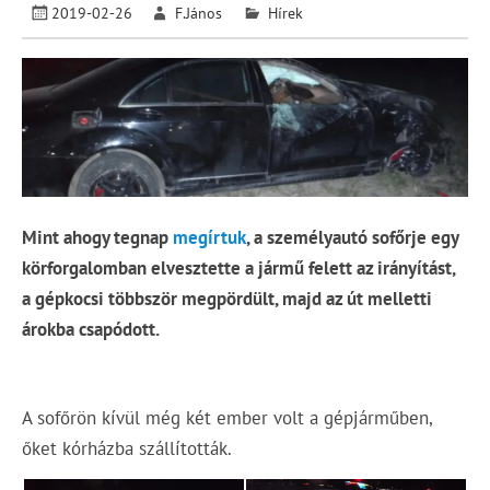
2019-02-26
F.János
Hírek
Mint ahogy tegnap
megírtuk
, a személyautó sofőrje egy
körforgalomban elvesztette a jármű felett az irányítást,
a gépkocsi többször megpördült, majd az út melletti
árokba csapódott.
A sofőrön kívül még két ember volt a gépjárműben,
őket kórházba szállították.