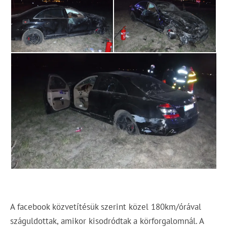
A facebook közvetítésük szerint közel 180km/órával
száguldottak, amikor kisodródtak a körforgalomnál. A