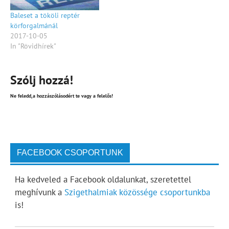
Baleset a tököli reptér
körforgalmánál
2017-10-05
In "Rövidhírek"
Szólj hozzá!
Ne feledd,a hozzászólásodért te vagy a felelős!
FACEBOOK CSOPORTUNK
Ha kedveled a Facebook oldalunkat, szeretettel
meghívunk a
Szigethalmiak közössége csoportunkba
is!