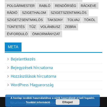
POLGÁRMESTER
RABLÓ
RENDŐRSÉG
RÁCKEVE
RÁDIÓ
SZIGETHALOM
SZIGETSZENTMIKLÓS
SZIGETZSENTMIKLÓS
TAKSONY
TOLVAJ
TÖKÖL
TÜNTETÉS
TŰZ
VOLÁNBUSZ
ZEBRA
ÉVFORDULÓ
ÖNKORMÁNYZAT
META
Bejelentkezés
Bejegyzések hírcsatorna
Hozzászólások hírcsatorna
WordPress Magyarország
A honlap további használatához a sütik használatát el kell fogadni.
Elfogad
További információ
Készítette-tárhelyet biztosítja
HDR technet
|