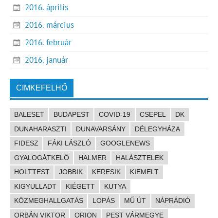
2016. április
2016. március
2016. február
2016. január
CIMKEFELHŐ
BALESET
BUDAPEST
COVID-19
CSEPEL
DK
DUNAHARASZTI
DUNAVARSÁNY
DÉLEGYHÁZA
FIDESZ
FÁKI LÁSZLÓ
GOOGLENEWS
GYALOGÁTKELŐ
HALMER
HALÁSZTELEK
HOLTTEST
JOBBIK
KERESIK
KIEMELT
KIGYULLADT
KIÉGETT
KUTYA
KÖZMEGHALLGATÁS
LOPÁS
MŰ ÚT
NÁPRÁDIÓ
ORBÁN VIKTOR
ORION
PEST VÁRMEGYE