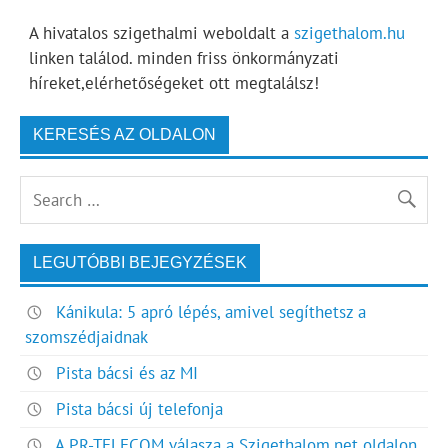
A hivatalos szigethalmi weboldalt a
szigethalom.hu
linken találod. minden friss önkormányzati
híreket,elérhetőségeket ott megtalálsz!
KERESÉS AZ OLDALON
LEGUTÓBBI BEJEGYZÉSEK
Kánikula: 5 apró lépés, amivel segíthetsz a
szomszédjaidnak
Pista bácsi és az MI
Pista bácsi új telefonja
A PR-TELECOM válasza a Szigethalom.net oldalon