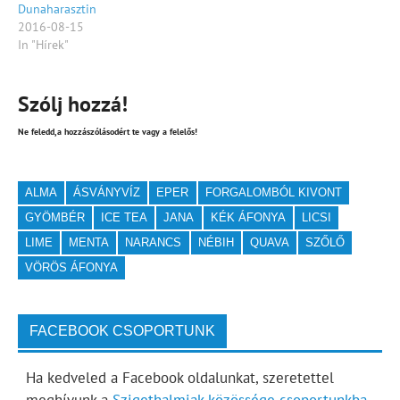
Dunaharasztin
2016-08-15
In "Hírek"
Szólj hozzá!
Ne feledd,a hozzászólásodért te vagy a felelős!
ALMA
ÁSVÁNYVÍZ
EPER
FORGALOMBÓL KIVONT
GYÖMBÉR
ICE TEA
JANA
KÉK ÁFONYA
LICSI
LIME
MENTA
NARANCS
NÉBIH
QUAVA
SZŐLŐ
VÖRÖS ÁFONYA
FACEBOOK CSOPORTUNK
Ha kedveled a Facebook oldalunkat, szeretettel