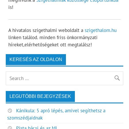
meghívunk a
Szigethalmiak közössége csoportunkba
is!
A hivatalos szigethalmi weboldalt a
szigethalom.hu
linken találod. minden friss önkormányzati
híreket,elérhetőségeket ott megtalálsz!
KERESÉS AZ OLDALON
LEGUTÓBBI BEJEGYZÉSEK
Kánikula: 5 apró lépés, amivel segíthetsz a
szomszédjaidnak
Pista bácsi és az MI