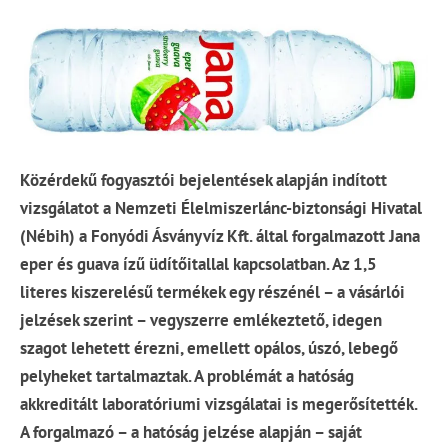
Közérdekű fogyasztói bejelentések alapján indított
vizsgálatot a Nemzeti Élelmiszerlánc-biztonsági Hivatal
(Nébih) a Fonyódi Ásványvíz Kft. által forgalmazott Jana
eper és guava ízű üdítőitallal kapcsolatban. Az 1,5
literes kiszerelésű termékek egy részénél – a vásárlói
jelzések szerint – vegyszerre emlékeztető, idegen
szagot lehetett érezni, emellett opálos, úszó, lebegő
pelyheket tartalmaztak. A problémát a hatóság
akkreditált laboratóriumi vizsgálatai is megerősítették.
A forgalmazó – a hatóság jelzése alapján – saját