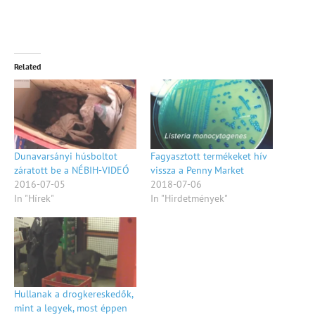
Related
Dunavarsányi húsboltot
Fagyasztott termékeket hív
záratott be a NÉBIH-VIDEÓ
vissza a Penny Market
2016-07-05
2018-07-06
In "Hírek"
In "Hirdetmények"
Hullanak a drogkereskedők,
mint a legyek, most éppen