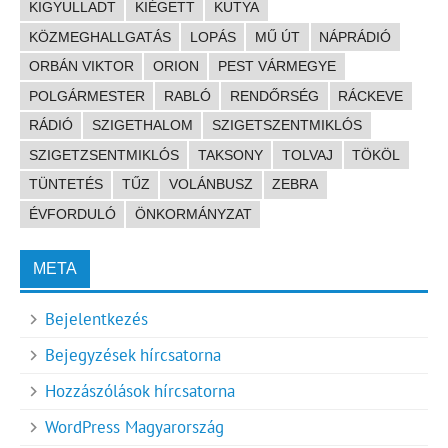
KIGYULLADT
KIÉGETT
KUTYA
KÖZMEGHALLGATÁS
LOPÁS
MŰ ÚT
NÁPRÁDIÓ
ORBÁN VIKTOR
ORION
PEST VÁRMEGYE
POLGÁRMESTER
RABLÓ
RENDŐRSÉG
RÁCKEVE
RÁDIÓ
SZIGETHALOM
SZIGETSZENTMIKLÓS
SZIGETZSENTMIKLÓS
TAKSONY
TOLVAJ
TÖKÖL
TÜNTETÉS
TŰZ
VOLÁNBUSZ
ZEBRA
ÉVFORDULÓ
ÖNKORMÁNYZAT
META
Bejelentkezés
Bejegyzések hírcsatorna
Hozzászólások hírcsatorna
WordPress Magyarország