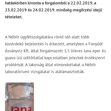
hatáskörben kivonta a forgalomból a 22.02.2019, a
23.02.2019 és 24.02.2019. minőség-megőrzési idejű
tételeket.
A Nébih ügyfélszolgálatára rövid idő alatt több
közérdekű bejelentés is érkezett, amelyben a Fonyódi
Ásványvíz Kft. által forgalmazott 1,5 literes Jana eper és
guava ízű üdítőitallal kapcsolatban jeleztek érzékszervi
problémát. A lakosság által elmondottakat a Nébih
laboratóriumi vizsgálatai is alátámasztották.