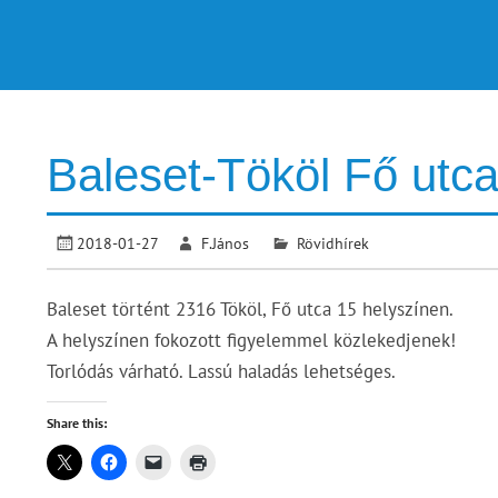
Baleset-Tököl Fő utc
2018-01-27
F.János
Rövidhírek
Baleset történt 2316 Tököl, Fő utca 15 helyszínen.
A helyszínen fokozott figyelemmel közlekedjenek!
Torlódás várható. Lassú haladás lehetséges.
Share this: