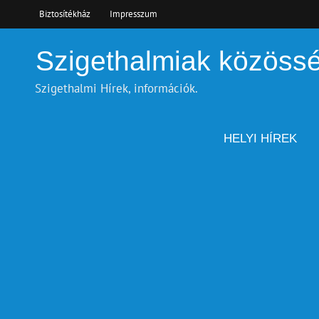
Skip
Biztosítékház
Impresszum
to
content
Szigethalmiak közöss
Szigethalmi Hírek, információk.
HELYI HÍREK