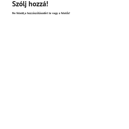
Szólj hozzá!
Ne feledd,a hozzászólásodért te vagy a felelős!