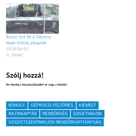
Kocsit tört fel a Taksony
Vezér hídnál, elkapták
2018-06-01
In "Hírek"
Szólj hozzá!
Ne feledd,a hozzászólásodért te vagy a felelős!
BŰNÜGY
GÉPKOCSI FELTÖRÉS
KIEMELT
RAJTAKAPTÁK
RENDŐRSÉG
SZIGETHALOM
SZIGFETSZENTMIKLÓSI RENDŐRKAPITÁNYSÁG