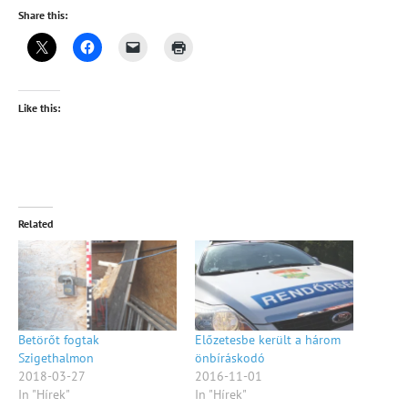
Share this:
Like this:
Related
Betörőt fogtak
Előzetesbe került a három
Szigethalmon
önbíráskodó
2018-03-27
2016-11-01
In "Hírek"
In "Hírek"