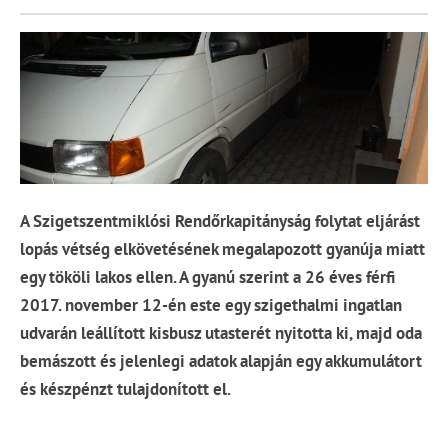
A Szigetszentmiklósi Rendőrkapitányság folytat eljárást
lopás vétség elkövetésének megalapozott gyanúja miatt
egy tököli lakos ellen. A gyanú szerint a 26 éves férfi
2017. november 12-én este egy szigethalmi ingatlan
udvarán leállított kisbusz utasterét nyitotta ki, majd oda
bemászott és jelenlegi adatok alapján egy akkumulátort
és készpénzt tulajdonított el.