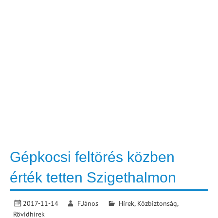
Gépkocsi feltörés közben
érték tetten Szigethalmon
2017-11-14
F.János
Hírek
,
Közbiztonság
,
Rövidhírek