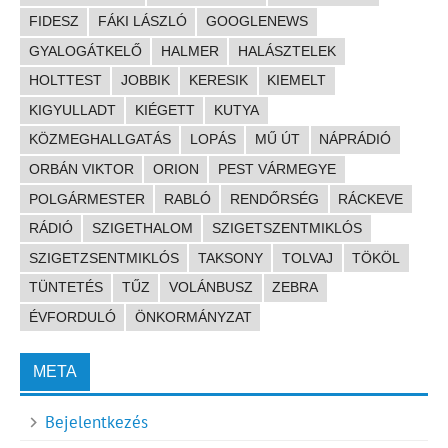
FIDESZ
FÁKI LÁSZLÓ
GOOGLENEWS
GYALOGÁTKELŐ
HALMER
HALÁSZTELEK
HOLTTEST
JOBBIK
KERESIK
KIEMELT
KIGYULLADT
KIÉGETT
KUTYA
KÖZMEGHALLGATÁS
LOPÁS
MŰ ÚT
NÁPRÁDIÓ
ORBÁN VIKTOR
ORION
PEST VÁRMEGYE
POLGÁRMESTER
RABLÓ
RENDŐRSÉG
RÁCKEVE
RÁDIÓ
SZIGETHALOM
SZIGETSZENTMIKLÓS
SZIGETZSENTMIKLÓS
TAKSONY
TOLVAJ
TÖKÖL
TÜNTETÉS
TŰZ
VOLÁNBUSZ
ZEBRA
ÉVFORDULÓ
ÖNKORMÁNYZAT
META
Bejelentkezés