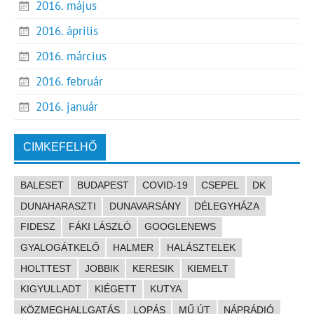
2016. május
2016. április
2016. március
2016. február
2016. január
CIMKEFELHŐ
BALESET
BUDAPEST
COVID-19
CSEPEL
DK
DUNAHARASZTI
DUNAVARSÁNY
DÉLEGYHÁZA
FIDESZ
FÁKI LÁSZLÓ
GOOGLENEWS
GYALOGÁTKELŐ
HALMER
HALÁSZTELEK
HOLTTEST
JOBBIK
KERESIK
KIEMELT
KIGYULLADT
KIÉGETT
KUTYA
KÖZMEGHALLGATÁS
LOPÁS
MŰ ÚT
NÁPRÁDIÓ