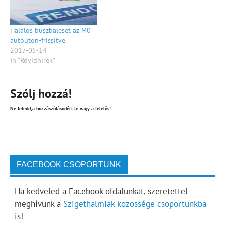
Halálos buszbaleset az M0
autóúton-frissítve
2017-05-14
In "Rövidhírek"
Szólj hozzá!
Ne feledd,a hozzászólásodért te vagy a felelős!
FACEBOOK CSOPORTUNK
Ha kedveled a Facebook oldalunkat, szeretettel
meghívunk a
Szigethalmiak közössége csoportunkba
is!