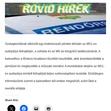
Szalagkorlátnak ütközött egy kisteherautó péntek délután az M51-es
autópálya felhajtóján, a sztráda és az M0-ás körgyűrű találkozásánál. A
balesethez a főváros hivatásos tűzoltóit riasztották, akik áramtalanították a
járművet és megkezdték a műszaki mentést. A munkálatok idejére az M51-
es autópálya érintett felhajtóját teljes szélességében lezárták. Elsődleges
információink szerint a balesetben két ember megsérült, ezért őket a
mentők ellátják
Share this: