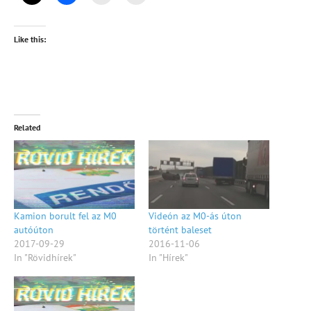
Like this:
Related
Kamion borult fel az M0
Videón az M0-ás úton
autóúton
történt baleset
2017-09-29
2016-11-06
In "Rövidhírek"
In "Hírek"