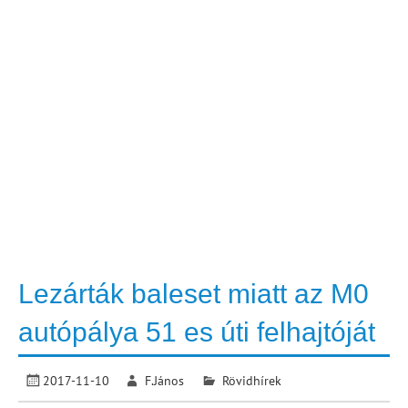
Lezárták baleset miatt az M0
autópálya 51 es úti felhajtóját
2017-11-10
F.János
Rövidhírek