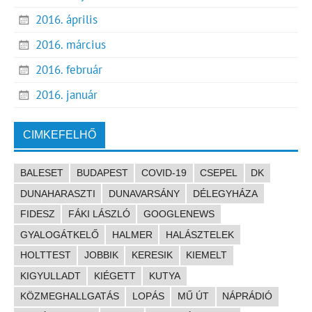
2016. április
2016. március
2016. február
2016. január
CIMKEFELHŐ
BALESET
BUDAPEST
COVID-19
CSEPEL
DK
DUNAHARASZTI
DUNAVARSÁNY
DÉLEGYHÁZA
FIDESZ
FÁKI LÁSZLÓ
GOOGLENEWS
GYALOGÁTKELŐ
HALMER
HALÁSZTELEK
HOLTTEST
JOBBIK
KERESIK
KIEMELT
KIGYULLADT
KIÉGETT
KUTYA
KÖZMEGHALLGATÁS
LOPÁS
MŰ ÚT
NÁPRÁDIÓ