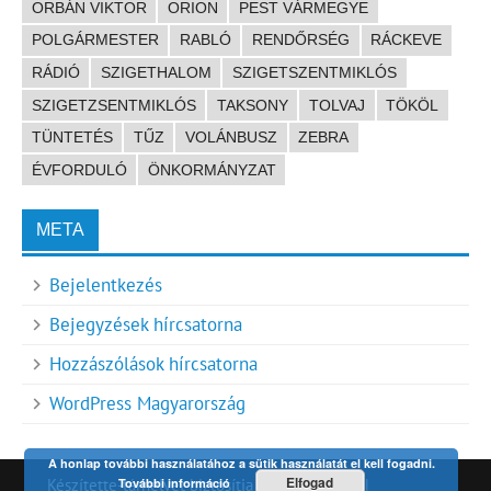
ORBÁN VIKTOR
ORION
PEST VÁRMEGYE
POLGÁRMESTER
RABLÓ
RENDŐRSÉG
RÁCKEVE
RÁDIÓ
SZIGETHALOM
SZIGETSZENTMIKLÓS
SZIGETZSENTMIKLÓS
TAKSONY
TOLVAJ
TÖKÖL
TÜNTETÉS
TŰZ
VOLÁNBUSZ
ZEBRA
ÉVFORDULÓ
ÖNKORMÁNYZAT
META
Bejelentkezés
Bejegyzések hírcsatorna
Hozzászólások hírcsatorna
WordPress Magyarország
A honlap további használatához a sütik használatát el kell fogadni.
Elfogad
További információ
Készítette-tárhelyet biztosítja
HDR technet
|