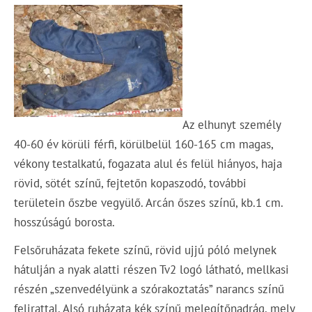
Az elhunyt személy
40-60 év körüli férfi, körülbelül 160-165 cm magas,
vékony testalkatú, fogazata alul és felül hiányos, haja
rövid, sötét színű, fejtetőn kopaszodó, további
területein őszbe vegyülő. Arcán őszes színű, kb.1 cm.
hosszúságú borosta.
Felsőruházata fekete színű, rövid ujjú póló melynek
hátulján a nyak alatti részen Tv2 logó látható, mellkasi
részén „szenvedélyünk a szórakoztatás” narancs színű
felirattal. Alsó ruházata kék színű melegítőnadrág, mely