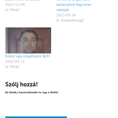
2016-11-09
dohánybolt fegyveres
In "Hírek"
rablóját
2023-03-24
In "Közbiztonság"
Eltűnt egy szigethalmi férfi!
2016-03-12
In "Hírek"
Szólj hozzá!
Ne feledd,a hozzászólásodért te vagy a felelős!