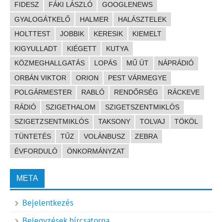
FIDESZ
FÁKI LÁSZLÓ
GOOGLENEWS
GYALOGÁTKELŐ
HALMER
HALÁSZTELEK
HOLTTEST
JOBBIK
KERESIK
KIEMELT
KIGYULLADT
KIÉGETT
KUTYA
KÖZMEGHALLGATÁS
LOPÁS
MŰ ÚT
NÁPRÁDIÓ
ORBÁN VIKTOR
ORION
PEST VÁRMEGYE
POLGÁRMESTER
RABLÓ
RENDŐRSÉG
RÁCKEVE
RÁDIÓ
SZIGETHALOM
SZIGETSZENTMIKLÓS
SZIGETZSENTMIKLÓS
TAKSONY
TOLVAJ
TÖKÖL
TÜNTETÉS
TŰZ
VOLÁNBUSZ
ZEBRA
ÉVFORDULÓ
ÖNKORMÁNYZAT
META
Bejelentkezés
Bejegyzések hírcsatorna