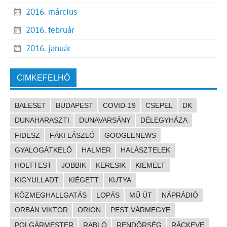
2016. március
2016. február
2016. január
CIMKEFELHŐ
BALESET
BUDAPEST
COVID-19
CSEPEL
DK
DUNAHARASZTI
DUNAVARSÁNY
DÉLEGYHÁZA
FIDESZ
FÁKI LÁSZLÓ
GOOGLENEWS
GYALOGÁTKELŐ
HALMER
HALÁSZTELEK
HOLTTEST
JOBBIK
KERESIK
KIEMELT
KIGYULLADT
KIÉGETT
KUTYA
KÖZMEGHALLGATÁS
LOPÁS
MŰ ÚT
NÁPRÁDIÓ
ORBÁN VIKTOR
ORION
PEST VÁRMEGYE
POLGÁRMESTER
RABLÓ
RENDŐRSÉG
RÁCKEVE