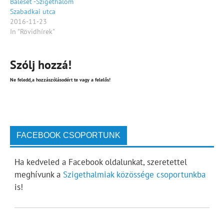
Baleset -Szigethalom
Szabadkai utca
2016-11-23
In "Rövidhírek"
Szólj hozzá!
Ne feledd,a hozzászólásodért te vagy a felelős!
FACEBOOK CSOPORTUNK
Ha kedveled a Facebook oldalunkat, szeretettel
meghívunk a
Szigethalmiak közössége csoportunkba
is!