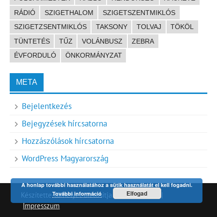
RÁDIÓ
SZIGETHALOM
SZIGETSZENTMIKLÓS
SZIGETZSENTMIKLÓS
TAKSONY
TOLVAJ
TÖKÖL
TÜNTETÉS
TŰZ
VOLÁNBUSZ
ZEBRA
ÉVFORDULÓ
ÖNKORMÁNYZAT
META
Bejelentkezés
Bejegyzések hírcsatorna
Hozzászólások hírcsatorna
WordPress Magyarország
A honlap további használatához a sütik használatát el kell fogadni.
Elfogad
További információ
Készítette-tárhelyet biztosítja
HDR technet
|
Impresszum