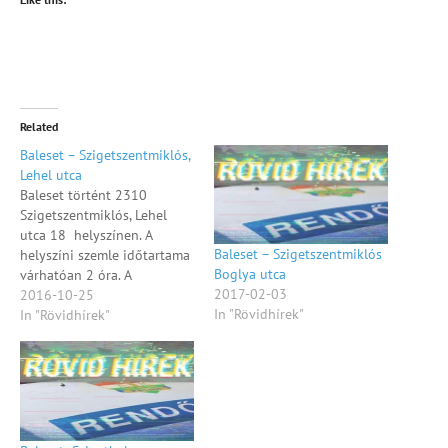
Related
Baleset – Szigetszentmiklós,
Lehel utca
Baleset történt 2310
Szigetszentmiklós, Lehel
utca 18 helyszínen. A
Baleset – Szigetszentmiklós
helyszíni szemle időtartama
Boglya utca
várhatóan 2 óra. A
2017-02-03
helyszínen
2016-10-25
In "Rövidhírek"
forgalomkorlátozás nincs.
In "Rövidhírek"