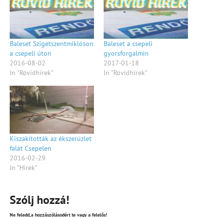
Baleset Szigetszentmiklóson
Baleset a csepeli
a csepeli úton
gyorsforgalmin
2016-08-02
2017-01-18
In "Rövidhírek"
In "Rövidhírek"
Kiszakították az ékszerüzlet
falát Csepelen
2016-02-29
In "Hírek"
Szólj hozzá!
Ne feledd,a hozzászólásodért te vagy a felelős!