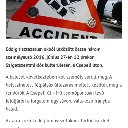
Eddig tisztázatlan okból ütközött össze három
személyautó 2016. június 27-én 12 órakor
Szigetszentmiklós külterületén, a Csepeli úton.
A baleset következtében két személy sérült meg. A
helyszínelést félpályás útlezárás mellett kezdték meg a
rendőrök. A Csepeli út –M0 csomópontban lévő
felüljárón a forgalom egy sávon, váltakozó irányba
halad.
Az arra közlekedő járművezetőknek torlódásra kell