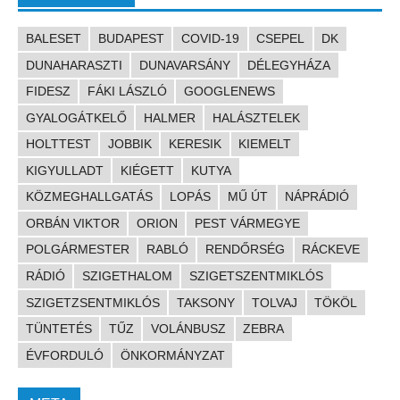
BALESET
BUDAPEST
COVID-19
CSEPEL
DK
DUNAHARASZTI
DUNAVARSÁNY
DÉLEGYHÁZA
FIDESZ
FÁKI LÁSZLÓ
GOOGLENEWS
GYALOGÁTKELŐ
HALMER
HALÁSZTELEK
HOLTTEST
JOBBIK
KERESIK
KIEMELT
KIGYULLADT
KIÉGETT
KUTYA
KÖZMEGHALLGATÁS
LOPÁS
MŰ ÚT
NÁPRÁDIÓ
ORBÁN VIKTOR
ORION
PEST VÁRMEGYE
POLGÁRMESTER
RABLÓ
RENDŐRSÉG
RÁCKEVE
RÁDIÓ
SZIGETHALOM
SZIGETSZENTMIKLÓS
SZIGETZSENTMIKLÓS
TAKSONY
TOLVAJ
TÖKÖL
TÜNTETÉS
TŰZ
VOLÁNBUSZ
ZEBRA
ÉVFORDULÓ
ÖNKORMÁNYZAT