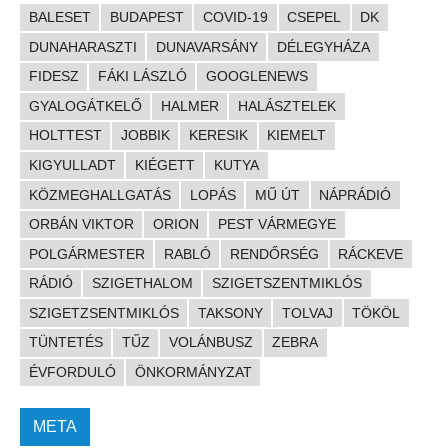
BALESET
BUDAPEST
COVID-19
CSEPEL
DK
DUNAHARASZTI
DUNAVARSÁNY
DÉLEGYHÁZA
FIDESZ
FÁKI LÁSZLÓ
GOOGLENEWS
GYALOGÁTKELŐ
HALMER
HALÁSZTELEK
HOLTTEST
JOBBIK
KERESIK
KIEMELT
KIGYULLADT
KIÉGETT
KUTYA
KÖZMEGHALLGATÁS
LOPÁS
MŰ ÚT
NÁPRÁDIÓ
ORBÁN VIKTOR
ORION
PEST VÁRMEGYE
POLGÁRMESTER
RABLÓ
RENDŐRSÉG
RÁCKEVE
RÁDIÓ
SZIGETHALOM
SZIGETSZENTMIKLÓS
SZIGETZSENTMIKLÓS
TAKSONY
TOLVAJ
TÖKÖL
TÜNTETÉS
TŰZ
VOLÁNBUSZ
ZEBRA
ÉVFORDULÓ
ÖNKORMÁNYZAT
META