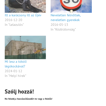
Itt a karácsony itt az Újév
Neveletlen felnőttek,
2016-12-20
neveletlen gyerekek
In "Lelazulós"
2016-05-13
In "Közbiztonság"
Mi lesz a tököli
légókockával?
2024-01-12
In "Helyi hírek"
Szólj hozzá!
Ne feledd,a hozzászólásodért te vagy a felelős!