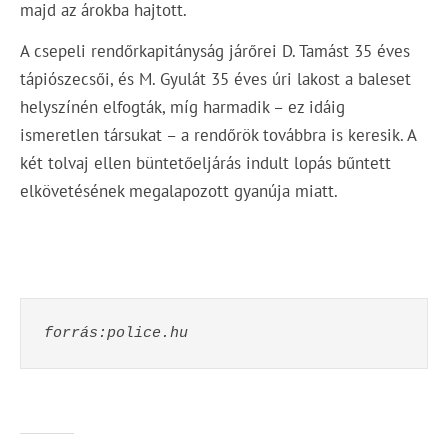
majd az árokba hajtott.
A csepeli rendőrkapitányság járőrei D. Tamást 35 éves
tápiószecsői, és M. Gyulát 35 éves úri lakost a baleset
helyszínén elfogták, míg harmadik – ez idáig
ismeretlen társukat – a rendőrök továbbra is keresik. A
két tolvaj ellen büntetőeljárás indult lopás bűntett
elkövetésének megalapozott gyanúja miatt.
forrás:police.hu