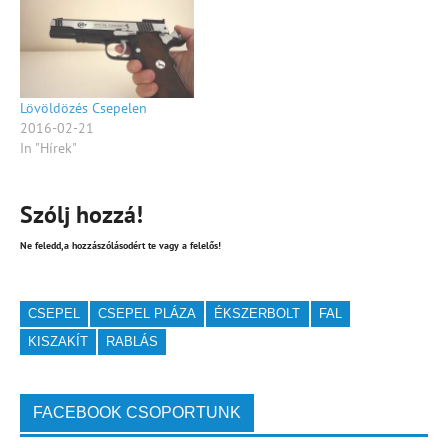
Lövöldözés Csepelen
2016-02-21
In "Hírek"
Szólj hozzá!
Ne feledd,a hozzászólásodért te vagy a felelős!
CSEPEL
CSEPEL PLÁZA
ÉKSZERBOLT
FAL
KISZAKÍT
RABLÁS
FACEBOOK CSOPORTUNK