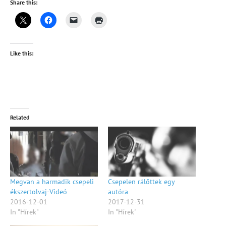
Share this:
Like this:
Related
Megvan a harmadik csepeli
Csepelen rálőttek egy
ékszertolvaj-Videó
autóra
2016-12-01
2017-12-31
In "Hírek"
In "Hírek"