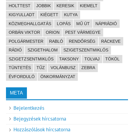
HOLTTEST
JOBBIK
KERESIK
KIEMELT
KIGYULLADT
KIÉGETT
KUTYA
KÖZMEGHALLGATÁS
LOPÁS
MŰ ÚT
NÁPRÁDIÓ
ORBÁN VIKTOR
ORION
PEST VÁRMEGYE
POLGÁRMESTER
RABLÓ
RENDŐRSÉG
RÁCKEVE
RÁDIÓ
SZIGETHALOM
SZIGETSZENTMIKLÓS
SZIGETZSENTMIKLÓS
TAKSONY
TOLVAJ
TÖKÖL
TÜNTETÉS
TŰZ
VOLÁNBUSZ
ZEBRA
ÉVFORDULÓ
ÖNKORMÁNYZAT
META
Bejelentkezés
Bejegyzések hírcsatorna
Hozzászólások hírcsatorna