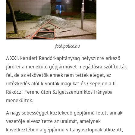
fotó:police.hu
A XXI. kerületi Rendőrkapitányság helyszínre érkező
járőrei a menekülő gépjárművet megállásra szólították
fel, de az elkövetők ennek nem tettek eleget, az
intézkedés alól kivonták magukat és Csepelen a II.
Rákóczi Ferenc úton Szigetszentmiklós irányába
menekültek.
A nagy sebességgel közlekedő gépjármű felett annak
vezetője elveszítette az uralmát, amelynek
következtében a gépjármű villanyoszlopnak ütközött,