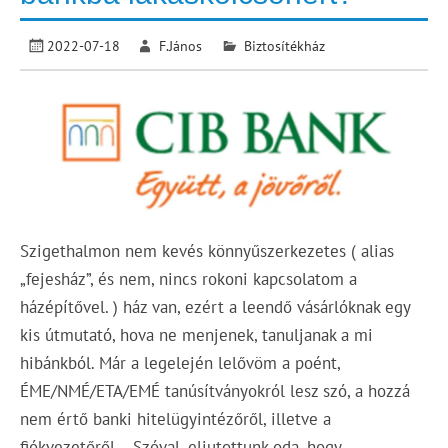
2022-07-18
F.János
Biztosítékház
Szigethalmon nem kevés könnyűszerkezetes ( alias
„fejesház”, és nem, nincs rokoni kapcsolatom a
házépítővel. ) ház van, ezért a leendő vásárlóknak egy
kis útmutató, hova ne menjenek, tanuljanak a mi
hibánkból. Már a legelején lelővöm a poént,
ÉME/NMÉ/ETA/EMÉ tanúsítványokról lesz szó, a hozzá
nem értő banki hitelügyintézőről, illetve a
fiókvezetőről. Szóval, eljutottunk oda, hogy