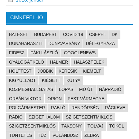
CIMKEFELHŐ
BALESET
BUDAPEST
COVID-19
CSEPEL
DK
DUNAHARASZTI
DUNAVARSÁNY
DÉLEGYHÁZA
FIDESZ
FÁKI LÁSZLÓ
GOOGLENEWS
GYALOGÁTKELŐ
HALMER
HALÁSZTELEK
HOLTTEST
JOBBIK
KERESIK
KIEMELT
KIGYULLADT
KIÉGETT
KUTYA
KÖZMEGHALLGATÁS
LOPÁS
MŰ ÚT
NÁPRÁDIÓ
ORBÁN VIKTOR
ORION
PEST VÁRMEGYE
POLGÁRMESTER
RABLÓ
RENDŐRSÉG
RÁCKEVE
RÁDIÓ
SZIGETHALOM
SZIGETSZENTMIKLÓS
SZIGETZSENTMIKLÓS
TAKSONY
TOLVAJ
TÖKÖL
TÜNTETÉS
TŰZ
VOLÁNBUSZ
ZEBRA