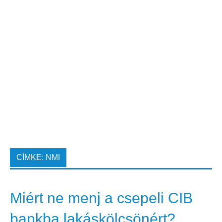
CÍMKE:
NMI
Miért ne menj a csepeli CIB
bankba lakáskölcsönért?