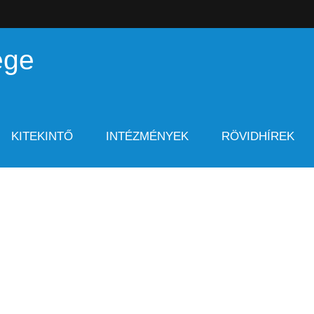
ége
KITEKINTŐ
INTÉZMÉNYEK
RÖVIDHÍREK