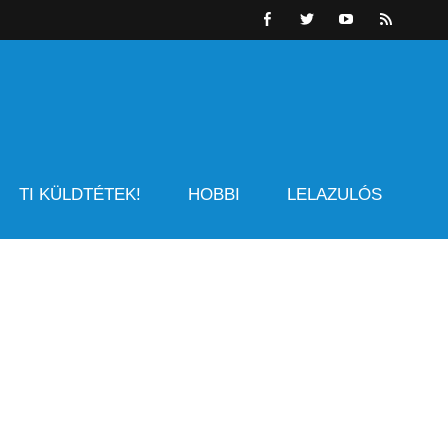
TI KÜLDTÉTEK!
HOBBI
LELAZULÓS