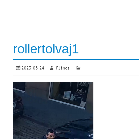
rollertolvaj1
2023-03-24
F.János